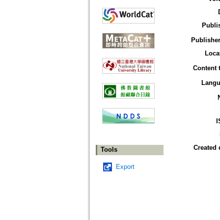
Publi
Publisher
Loca
Content 
Langu
I
Created 
Tools
Export