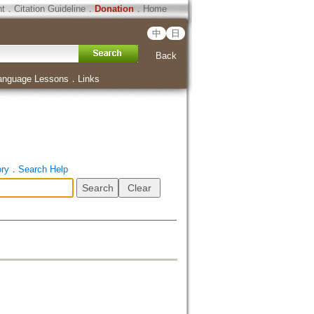
ht
．
Citation Guideline
．
Donation
．
Home
中
日
Back
anguage Lessons
．
Links
ory
．
Search Help