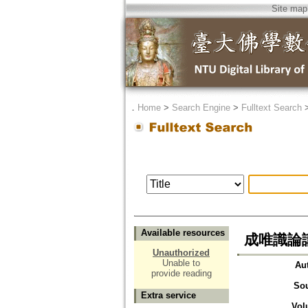
Site map
．
Home
>
Search Engine
>
Fulltext Search
Available resources
成唯識論講
Unauthorized
Unable to
Au
provide reading
So
Extra service
Vol