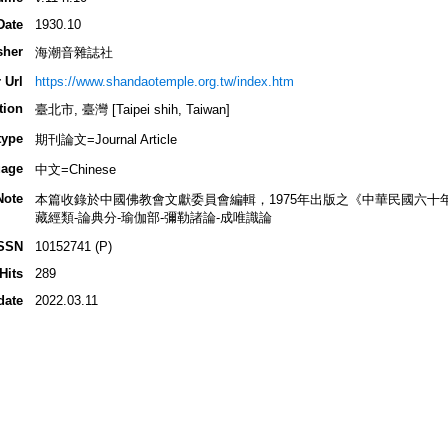
Date
1930.10
sher
海潮音雜誌社
 Url
https://www.shandaotemple.org.tw/index.htm
tion
臺北市, 臺灣 [Taipei shih, Taiwan]
type
期刊論文=Journal Article
age
中文=Chinese
Note
本篇收錄於中國佛教會文獻委員會編輯，1975年出版之《中華民國六十
藏經類-論典分-瑜伽部-彌勒諸論-成唯識論
SSN
10152741 (P)
Hits
289
date
2022.03.11