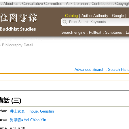
．
About us
．
Consultative Committee
．
Ask Librarian
．
Contribution
．
Copyrig
｜
Catalog
｜
Author Authority
｜
Google
｜
Search engine
．
Fulltext
．
Scriptures
．
L
>
Bibliography Detail
Advanced Search
．
Search Hist
話 (三)
thor
井上玄真 =Inoue, Genshin
urce
海潮音=Hai Ch'ao Yin
ume
v.11 n.10