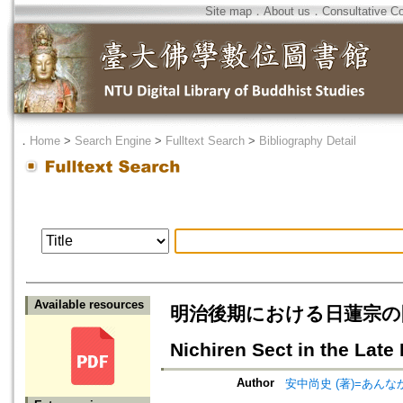
Site map
．
About us
．
Consultative C
．
Home
>
Search Engine
>
Fulltext Search
>
Bibliography Detail
Available resources
明治後期における日蓮宗の開教活動
Nichiren Sect in the Late 
Author
安中尚史 (著)=あんなか