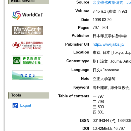
Extra service
Source
印度學佛教學研究 =Journal 
Volume
v.46 n.2 (總號=n.92)
Date
1998.03.20
Pages
797 - 801
Publisher
日本印度学仏教学会
Publisher Url
http://www.jaibs.jp/
Location
東京, 日本 [Tokyo, Jap
Content type
期刊論文=Journal Artic
Language
日文=Japanese
Note
立正大学講師
Keyword
海外開教; 海外宣教会;
Tools
Table of contents
一 797
二 798
Export
三 800
四 801
ISSN
00194344 (P); 1884005
DOI
10.4259/ibk.46.797