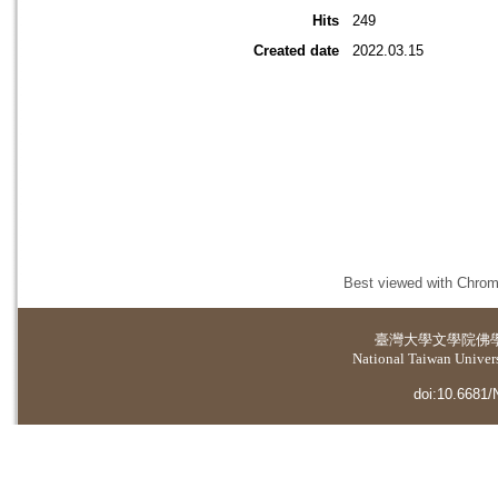
Hits
249
Created date
2022.03.15
Best viewed with Chrome
臺灣大學
文學院佛
National Taiwan Universi
doi:10.6681