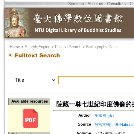
Site map
．
About us
．
Consultative C
．
Home
>
Search Engine
>
Fulltext Search
>
Bibliography Detail
Available resources
院藏一尊七世紀印度佛像的
Author
劉國威 (著)
Source
故宮文物月刊=National Pa
Volume
n.12 (總號=n.417)