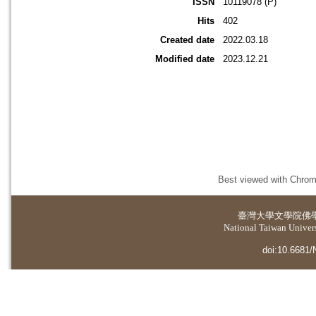
ISSN
10119078 (P)
Hits
402
Created date
2022.03.18
Modified date
2023.12.21
Best viewed with Chrome
臺灣大學
文學院佛
National Taiwan Universi
doi:10.6681