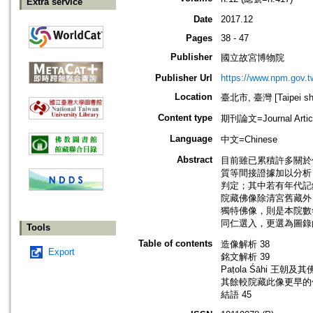
Extra service
Date
2017.12
Pages
38 - 47
Publisher
國立故宮博物院
Publisher Url
https://www.npm.gov.t
Location
臺北市, 臺灣 [Taipei shi
Content type
期刊論文=Journal Artic
Language
中文=Chinese
Abstract
目前雖已累積許多關於
質等間接證據加以分析
判定；其中若有年代記
院藏佛像除清宮舊藏外
獨特佛像，則是本院數
同仁選入，更選為圖錄
Tools
Table of contents
造像解析 38
Export
銘文解析 39
Paṭola Śāhi 王朝及
其餘較院藏此像更早的佛
結語 45