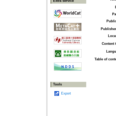
Extra service
Pa
Publi
Publisher
Loca
Content 
Langu
Table of cont
Tools
Export