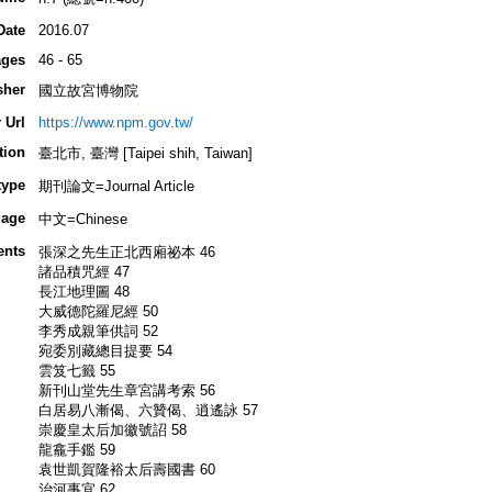
Date
2016.07
ges
46 - 65
sher
國立故宮博物院
 Url
https://www.npm.gov.tw/
tion
臺北市, 臺灣 [Taipei shih, Taiwan]
type
期刊論文=Journal Article
age
中文=Chinese
ents
張深之先生正北西廂祕本 46
諸品積咒經 47
長江地理圖 48
大威德陀羅尼經 50
李秀成親筆供詞 52
宛委別藏總目提要 54
雲笈七籤 55
新刊山堂先生章宮講考索 56
白居易八漸偈、六贊偈、逍遙詠 57
崇慶皇太后加徽號詔 58
龍龕手鑑 59
袁世凱賀隆裕太后壽國書 60
治河事宜 62