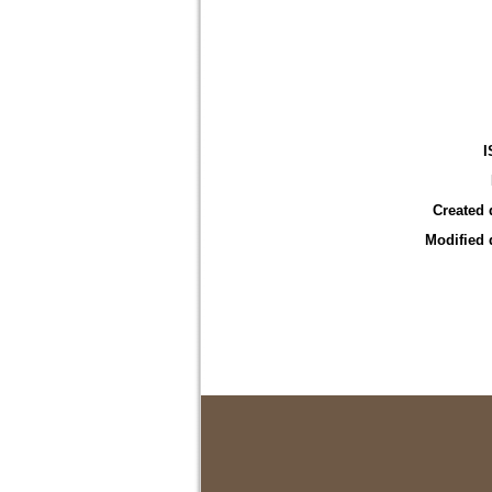
I
Created 
Modified 