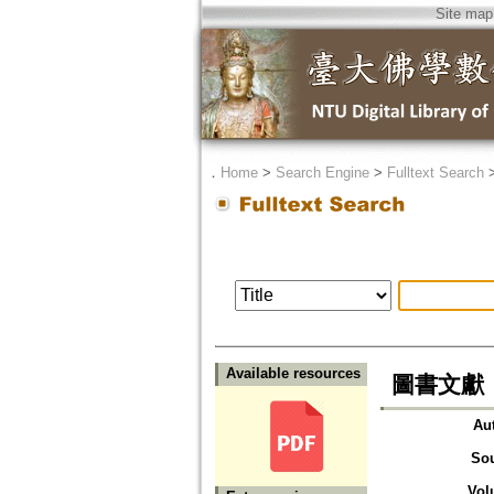
Site map
．
Home
>
Search Engine
>
Fulltext Search
Available resources
圖書文獻
Au
So
Vol