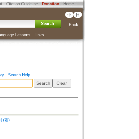
ht
．
Citation Guideline
．
Donation
．
Home
中
日
Back
anguage Lessons
．
Links
ory
．
Search Help
 (著)