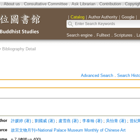
．
About us
．
Consultative Committee
．
Ask Librarian
．
Contribution
．
Copyrig
｜
Catalog
｜
Author Authority
｜
Google
｜
Search engine
．
Fulltext
．
Scriptures
．
L
>
Bibliography Detail
Advanced Search
．
Search Hist
thor
許媛婷 (著)
;
劉國威 (著)
;
盧雪燕 (著)
;
李泰翰 (著)
;
吳怡青 (著)
;
曾紀剛
urce
故宮文物月刊=National Palace Museum Monthly of Chinese Art
ume
n.7 (總號=n.400)