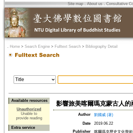
Site map
．
About us
．
Consultative C
．
Home
>
Search Engine
>
Fulltext Search
>
Bibliography Detail
Available resources
影響旅美喀爾瑪克蒙古人的
Unauthorized
Unable to
Author
劉國威 (著)
provide reading
Date
2019.06.22
Extra service
Publisher
喀爾瑪克歷史文化學術