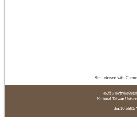
Best viewed with Chrome
臺灣大學
文學院佛
National Taiwan Universi
doi:10.6681