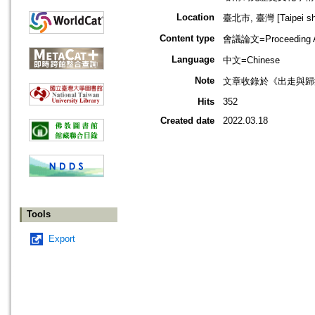
Location
臺北市, 臺灣 [Taipei shi
Content type
會議論文=Proceeding Ar
Language
中文=Chinese
Note
文章收錄於《出走與歸
Hits
352
Created date
2022.03.18
Tools
Export