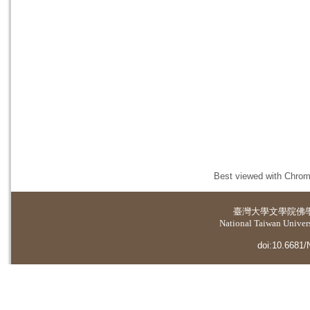
Best viewed with Chrome
臺灣大學
文學院佛
National Taiwan Universi
doi:10.6681