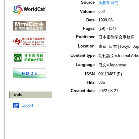
Source
密教学研究
Volume
v.31
Date
1999.03
Pages
(19) - (34)
Publisher
日本密教学会事務局
Location
東京, 日本 [Tokyo, Jap
Content type
期刊論文=Journal Artic
Language
日文=Japanese
ISSN
09113487 (P)
Hits
386
Created date
2022.03.21
Tools
Export