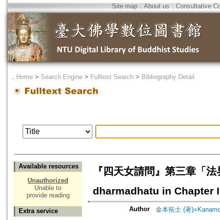
Site map
．
About us
．
Consultative C
．
Home
>
Search Engine
>
Fulltext Search
>
Bibliography Detail
Available resources
『四天女請問』第三章「法界の積
Unauthorized
Unable to
dharmadhatu in Chapter II
provide reading
Author
金本拓士 (著)=Kanamoto,
Extra service