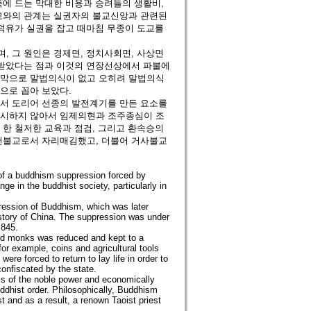
축에 드는 막대한 비용과 승려들의 생활비,
도교와의 관계는 실권자의 불교신앙과 관련된
이덕유가 실권을 잡고 때마침 무종이 도교를
, 그 원인은 경제면, 정치사회면, 사상면
 받았다는 점과 이것의 연장선상에서 파불에
지막으로 말법의식이 없고 오히려 말법의식
으로 꼽아 보았다.
에서 도리어 선종의 발전계기를 만든 요소를
실시하지 않아서 임제의현과 조주종심이 조
 한 철저한 교육과 점검, 그리고 환속승의
실천불교로서 자리매김했고, 더불어 거사불교
 of a buddhism suppression forced by
 in the buddhist society, particularly in
ression of Buddhism, which was later
istory of China. The suppression was under
 845.
and monks was reduced and kept to a
r example, coins and agricultural tools
re forced to return to lay life in order to
onfiscated by the state.
ss of the noble power and economically
Buddhist order. Philosophically, Buddhism
 and as a result, a renown Taoist priest