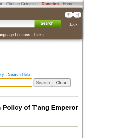
ht
．
Citation Guideline
．
Donation
．
Home
中
日
Back
anguage Lessons
．
Links
ory
．
Search Help
licy of T'ang Emperor