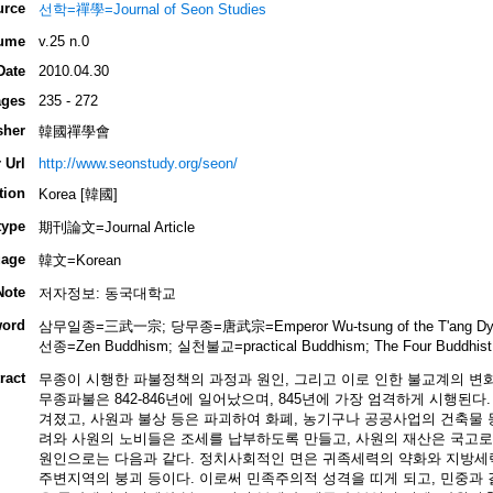
urce
선학=禪學=Journal of Seon Studies
ume
v.25 n.0
Date
2010.04.30
ges
235 - 272
sher
韓國禪學會
 Url
http://www.seonstudy.org/seon/
tion
Korea [韓國]
type
期刊論文=Journal Article
age
韓文=Korean
Note
저자정보: 동국대학교
ord
삼무일종=三武一宗; 당무종=唐武宗=Emperor Wu-tsung of the T'ang Dyna
선종=Zen Buddhism; 실천불교=practical Buddhism; The Four Buddhist P
ract
무종이 시행한 파불정책의 과정과 원인, 그리고 이로 인한 불교계의 변화
무종파불은 842-846년에 일어났으며, 845년에 가장 엄격하게 시행된다
겨졌고, 사원과 불상 등은 파괴하여 화폐, 농기구나 공공사업의 건축물 
려와 사원의 노비들은 조세를 납부하도록 만들고, 사원의 재산은 국고로
원인으로는 다음과 같다. 정치사회적인 면은 귀족세력의 약화와 지방세력
주변지역의 붕괴 등이다. 이로써 민족주의적 성격을 띠게 되고, 민중과