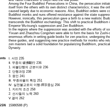
Among the Four Buddhist Persecutions in China, the persecution initia
itself from the others with its own distinct characteristics; it was the o
caused largely due to economic reasons. Also, Buddhist orders were con
Buddhist monks and nuns offered resistance against the state suppres
However, ironically, this persecution gave a birth to a new realistic Bu
transcends the Buddhist eschatology. This shift to practical Buddhism i
Emperor Wu-tsung's suppression and Zen Buddhism.
In the regions where the suppression was avoided with the efforts of som
Yixuan and Zhaozhou Congshen were able to form the basis for Zushi-
enormous efforts in writing guide books for zen practice, undergoing t
these guides, and suggesting new practice methods for monks who returne
zen masters laid a solid foundation for popularizing Buddhism, practic
Dynasty.
ents
Ⅰ. 서언 235
Ⅱ. 무종의 破佛斷行 236
1. 파불단행의 근본이유 236
2. 단행과정 238
3. 원인 241
Ⅲ. 무종파불의 특징 251
Ⅳ. 실천불교로의 이행-禪宗중심 256
1. 지리적 조건 258
2. 선사들의 노력 260
Ⅴ.결어 262
SSN
15980588 (P)