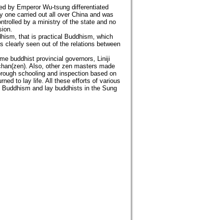
ted by Emperor Wu-tsung differentiated
nly one carried out all over China and was
trolled by a ministry of the state and no
sion.
ddhism, that is practical Buddhism, which
s clearly seen out of the relations between
e buddhist provincial governors, Liniji
chan(zen). Also, other zen masters made
horough schooling and inspection based on
d to lay life. All these efforts of various
al Buddhism and lay buddhists in the Sung