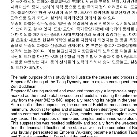
은 국가재정의 피폐와 불교교단의 부패다. 세금과 부역의 면제, 사원건
사유재산의 증대, 승려의 타락 등으로 인한 국가재정의 어려움이다. 
다. 불교신자인 환관 구사량이 죽은 후, 도사인 조귀진과 도교신자인 
광적으로 믿게 되면서 철저히 파괴되었던 것에서 알 수 있다.
무종의 파불은 삼무일종의 법난 중 유일하게 중국 전역에서 실시되었으며
의 순이라고 할 수 있다. 또한 교단이 국가중앙기관에 예속되어 통제를
대한 이의를 제기하는 승려나 사대부지식인의 노력이 없었다는 점, 마
을 초월한 새로운 현실주의적인 불교를 지향하게 되었다는 점 등을 특징
끝으로 무종의 파불과 선종과의 관계이다. 본 부분은 불교가 파불상황
생각해 보는 것이다. 이는 불교신자인 지방관찰사의 노력으로 파불을 
사선의 토대를 마련한 것과 선수행을 위한 지침서 저술과 이를 바탕으로
새로운 수행방법 제시 등의 선사들의 노력에 의해서 송대 민중불교, 
의 토대가 되었다.
The main purpose of this study is to illustrate the causes and process
Emperor Wu-tsung of the T'ang Dynasty and to explain consequent change
Zen Buddhism.
Emperor Wu-tsung ordered and executed thoroughly a large-scale supp
marked as the most brutal persecution of buddhism during the entire h
way from the year 842 to 846, especially reaching its height in the year
As a result of this suppression, the number of Buddhist monasteries 
minimum. Buddhist temples and statues had been destroyed to make, fo
and to construct public buildings. Also, monks, nuns and temple slaves we
pay taxes. The properties of numerous temples and shrines were also c
This suppression was resulted politically and socially from the weakne
from the financial difficulties of the state as well as the corruption of 
was brutally persecuted as Emperor Wu-tsung became a fanatical Taoist
and Taoist chancellor Li Deyu held the real power.