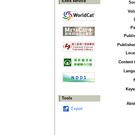
Extra service
So
Vol
Pa
Publi
Publisher
Loca
Content 
Langu
Keyw
Tools
Abst
Export