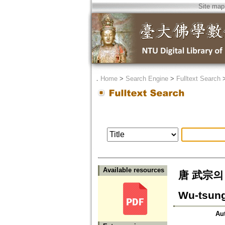
Site map
．
Home
>
Search Engine
>
Fulltext Search
Available resources
唐 武宗의 불
Wu-tsung
Au