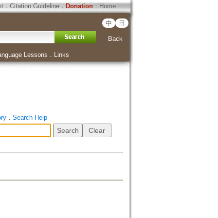
ht
．
Citation Guideline
．
Donation
．
Home
中
日
Back
anguage Lessons
．
Links
ory
．
Search Help