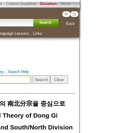
ht
．
Citation Guideline
．
Donation
．
Home
中
日
Back
anguage Lessons
．
Links
ory
．
Search Help
宗의 南北分宗을 중심으로
l Theory of Dong Gi
and South/North Division