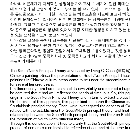
하나의 이론체계가 자체적인 생명력을 가지고서 수 세기에 걸친 막대한 
대적 요청이 잘 반영되어 있다고 밖에는 볼 수가 없다. 그러므로 본 
을 규명함으로서 이에 대한 타당성 있는 해법도출을 시도해 보고자 하였
이러한 문제접근에 입각하여 먼저 본 고찰에서는 남북종론의 내원에 관
하였다. 그리고 그 다음으로 남북종론과 밀접한 상관관계를 확보하고 있는
막 끝으로 남북종론의 형성에 있어서 가장 지대한 영향을 미치고 있는
성 있는 모색을 시도해 보고자 하였다.
이와 같은 고찰을 통해서 남북종론이 단순히 한 시대를 대변하는 것이
서 시대적 요청을 반영한 측면이 있다는 것을 보다 분명히 하고, 또한 
아닌 중국문화적인 종합적 관점에서의 주체적인 수용이었다는 것을 밝혀
구의 진전이야말로 중국회화사 및 중국문화권의 회화사 고찰에 있어서 
부분이기 때문이다.
The South/North Principal Theory advocated by Dong Gi Chang(董其昌) is 
Chinese painting. Since the presentation of South/North Principal Theor
paintings in Chinese cultural areas came to be under the predominant i
for several hundred years.
If a theoretic system had maintained its own vitality and exerted a huge 
be admitted that it had well reflected the needs of time in it. So, this pap
origin in the South/North Principal Theory and in turn to extract a plausib
On the basis of this approach, this paper tried to search the Chinese cul
South/North principal theory. Then, were investigated the aspects of C
related with the establishment of South/North principal theory, and final
relationship between the South/North principal theory and the Zen Bud
the formation of South/North principal theory.
Through this consideration, it tries to clarify that the South/North princ
product of one era but an inevitable reflection of demand of the time in