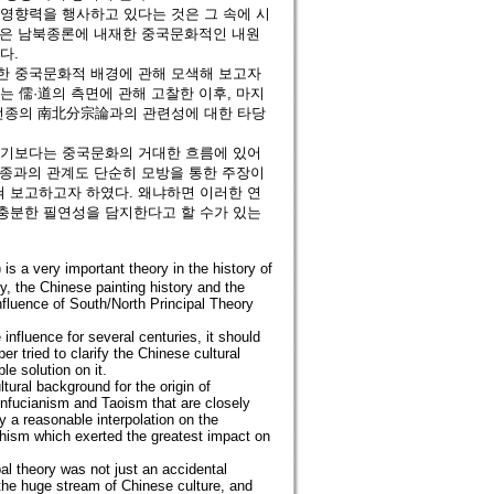
영향력을 행사하고 있다는 것은 그 속에 시
고찰은 남북종론에 내재한 중국문화적인 내원
다.
한 중국문화적 배경에 관해 모색해 보고자
 儒·道의 측면에 관해 고찰한 이후, 마지
 선종의 南北分宗論과의 관련성에 대한 타당
라기보다는 중국문화의 거대한 흐름에 있어
선종과의 관계도 단순히 모방을 통한 주장이
 보고하고자 하였다. 왜냐하면 이러한 연
충분한 필연성을 담지한다고 할 수가 있는
a very important theory in the history of
y, the Chinese painting history and the
nfluence of South/North Principal Theory
influence for several centuries, it should
er tried to clarify the Chinese cultural
le solution on it.
tural background for the origin of
onfucianism and Taoism that are closely
ly a reasonable interpolation on the
dhism which exerted the greatest impact on
ipal theory was not just an accidental
 the huge stream of Chinese culture, and