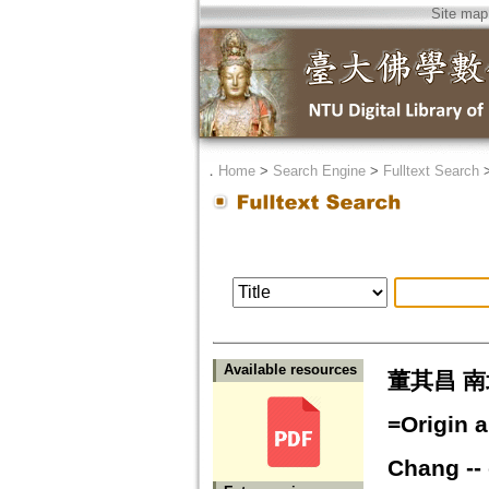
Site map
．
Home
>
Search Engine
>
Fulltext Search
Available resources
董其昌 南
=Origin a
Chang --