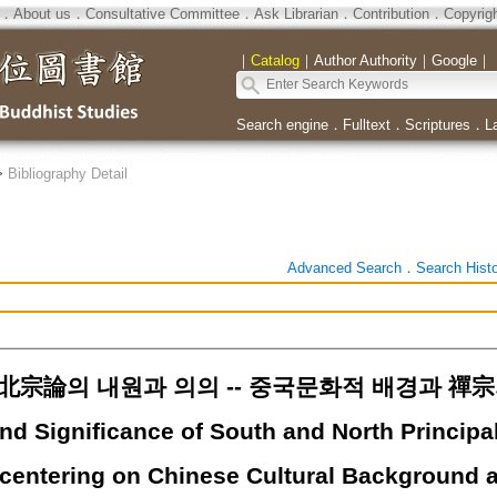
．
About us
．
Consultative Committee
．
Ask Librarian
．
Contribution
．
Copyrig
｜
Catalog
｜
Author Authority
｜
Google
｜
Search engine
．
Fulltext
．
Scriptures
．
L
>
Bibliography Detail
Advanced Search
．
Search Hist
北宗論의 내원과 의의 -- 중국문화적 배경과 禪
nd Significance of South and North Principa
 centering on Chinese Cultural Background 