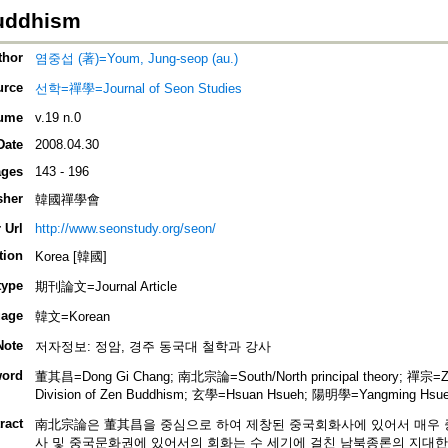
uddhism
thor
염중섭 (著)=Youm, Jung-seop (au.)
urce
선학=禪學=Journal of Seon Studies
ume
v.19 n.0
Date
2008.04.30
ges
143 - 196
sher
韓國禪學會
 Url
http://www.seonstudy.org/seon/
tion
Korea [韓國]
type
期刊論文=Journal Article
age
韓文=Korean
Note
저자정보: 정암, 경주 동국대 철학과 강사
ord
董其昌=Dong Gi Chang; 南北宗論=South/North principal theory; 禪宗=
Division of Zen Buddhism; 玄學=Hsuan Hsueh; 陽明學=Yangming Hsu
ract
南北宗論은 董其昌을 중심으로 하여 제창된 중국회화사에 있어서 매우 
사 및 중국문화권에 있어서의 회화는 수 세기에 걸친 남북종론의 지대한 