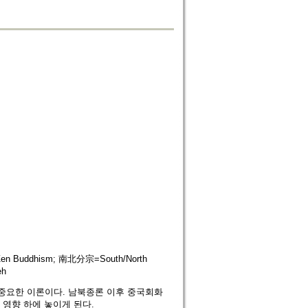
Zen Buddhism; 南北分宗=South/North
eh
중요한 이론이다. 남북종론 이후 중국회화
영향 하에 놓이게 된다.