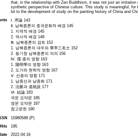
that, in the relationship with Zen Buddhism, it was not just an imitation 
synthetic perspective of Chinese culture. This study is meaningful, for t
lot to the development of study on the painting history of China and Chi
ents
Ⅰ. 序論 143
Ⅱ. 남북종론의 중국문화적 배경 145
1. 지역적 배경 145
2. 역사적 배경 149
Ⅲ. 남북종론의 검토 152
1. 남북종론의 대두와 華亭三名士 152
2. 동기창 남북종론의 의의 156
Ⅳ. 儒·道의 영향 163
1. 陽明學의 영향 163
2. 도가와 현학적 영향 167
Ⅴ. 선종의 영향 171
1. 남종선과 남종화 171
2. 法脈과 道統說 177
Ⅵ. 結論 183
국문 요약문 185
영문 요약문 187
참고문헌 190
SSN
15980588 (P)
Hits
195
date
2022.04.16