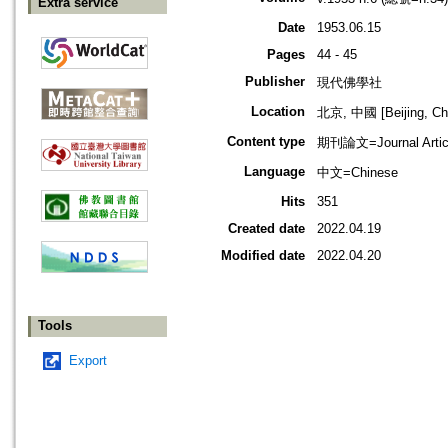
Extra service
Date
1953.06.15
Pages
44 - 45
Publisher
現代佛學社
Location
北京, 中國 [Beijing, Ch
Content type
期刊論文=Journal Artic
Language
中文=Chinese
Hits
351
Created date
2022.04.19
Modified date
2022.04.20
Tools
Export