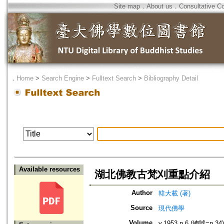
Site map
．
About us
．
Consultative C
．
Home
>
Search Engine
>
Fulltext Search
>
Bibliography Detail
Available resources
湖北佛教古梵刈重點介紹
Author
韓大載 (著)
Source
現代佛學
Volume
v.1953 n.6 (總號=n.34)