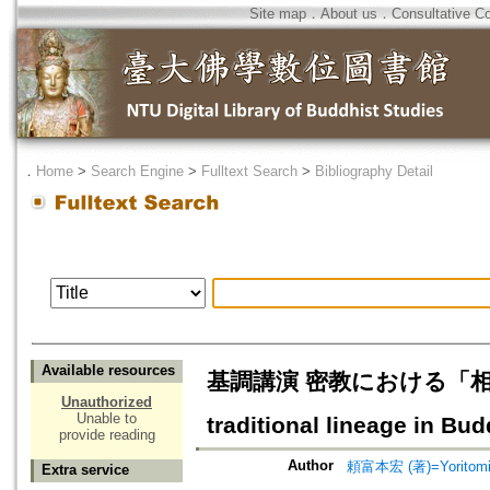
Site map
．
About us
．
Consultative C
．
Home
>
Search Engine
>
Fulltext Search
>
Bibliography Detail
Available resources
基調講演 密教における「相承」の
Unauthorized
Unable to
traditional lineage in Bu
provide reading
Author
頼富本宏 (著)=Yoritomi, 
Extra service