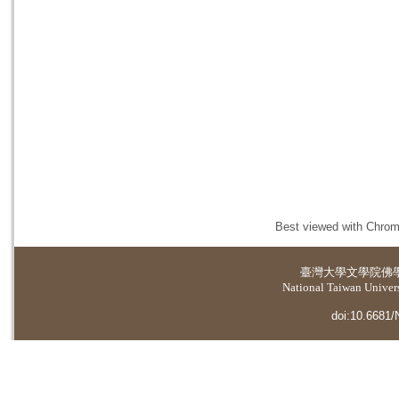
Best viewed with Chrome
臺灣大學
文學院佛
National Taiwan Universi
doi:10.6681