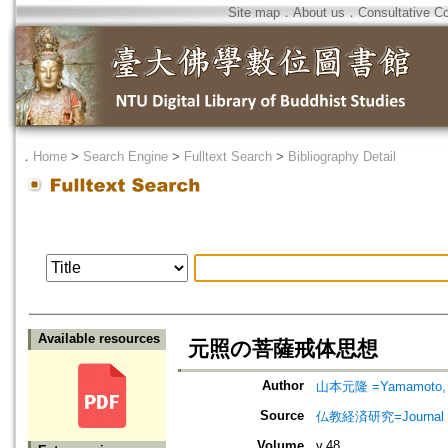
Site map
．
About us
．
Consultative C
．
Home
>
Search Engine
>
Fulltext Search
>
Bibliography Detail
Available resources
元照の菩薩戒体思想
Author
山本元隆 =Yamamoto, 
Source
仏教経済研究=Journal 
Volume
v.48