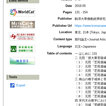
Extra service
Date
2019.05
Pages
131 - 154
Publisher
駒澤大學佛教經濟研究
Publisher Url
https://www.komazawa-
Location
東京, 日本 [Tokyo, Jap
Content type
期刊論文=Journal Artic
Language
日文=Japanese
Table of contents
一 はじめに 131
二 元照「授大乗菩薩戒
〔１〕 元照『芝苑遺編
〔２〕 元照『芝苑遺編
〔３〕 元照『芝苑遺編
〔４〕 元照『芝苑遺編
Tools
三 南山の種子戒体と菩
〔５〕 元照『芝苑遺編
Export
〔６〕 元照『芝苑遺編
〔７〕 元照『芝苑遺編
〔８〕 元照『芝苑遺編
四 宋代天台教学におけ
〔９〕 与咸『梵網菩薩