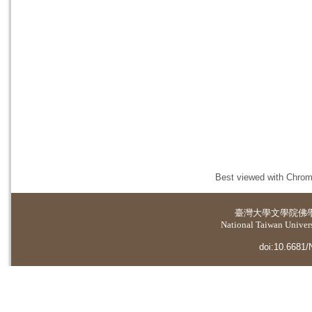
Best viewed with Chrome
臺灣大學
文學院佛
National Taiwan Universi
doi:10.6681