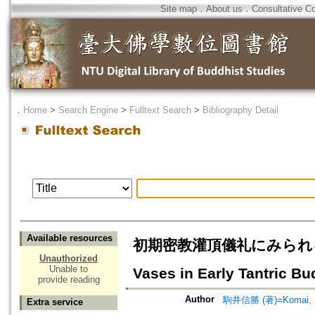
Site map
．
About us
．
Consultative C
．
Home
>
Search Engine
>
Fulltext Search
>
Bibliography Detail
Available resources
初期密教灌頂儀礼にみられる瓶の加
Unauthorized
Unable to
Vases in Early Tantric B
provide reading
Author
駒井信勝 (著)=Komai, Sh
Extra service