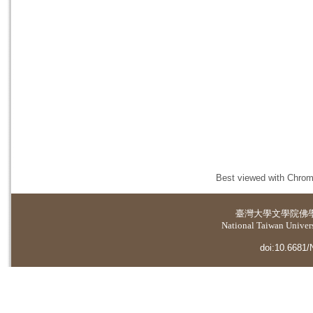
Best viewed with Chrome
臺灣大學
文學院佛
National Taiwan Universi
doi:10.6681