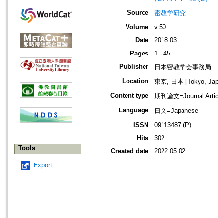
Source
密教学研究
Volume
v.50
Date
2018.03
Pages
1 - 45
Publisher
日本密教学会事務局
Location
東京, 日本 [Tokyo, Jap
Content type
期刊論文=Journal Artic
Language
日文=Japanese
ISSN
09113487 (P)
Hits
302
Tools
Created date
2022.05.02
Export