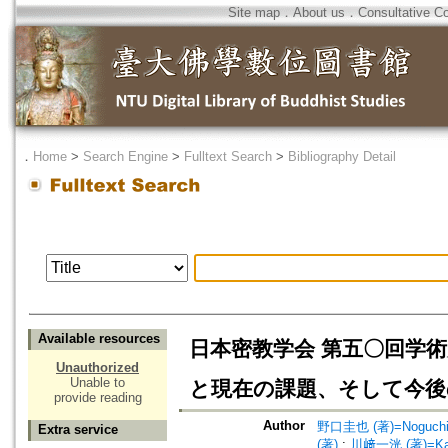
Site map
．
About us
．
Consultative C
．
Home
>
Search Engine
>
Fulltext Search
>
Bibliography Detail
Available resources
日本密教学会 第五〇回学術
Unauthorized
Unable to
と現在の課題、そして今後
provide reading
Author
野口圭也 (著)=Noguchi, 
Extra service
(著)
;
川﨑一洸 (著)=Kawas