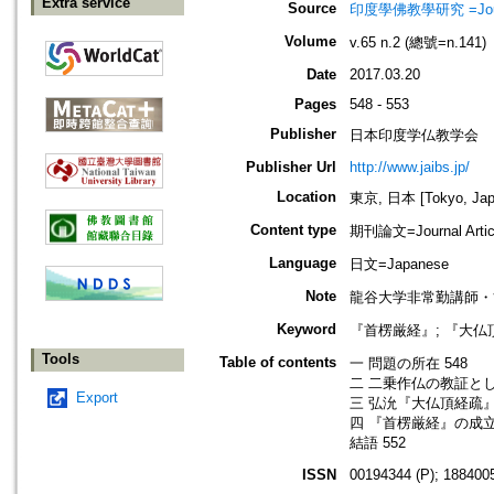
Extra service
Source
印度學佛教學研究 =Journal 
Volume
v.65 n.2 (總號=n.141)
Date
2017.03.20
Pages
548 - 553
Publisher
日本印度学仏教学会
Publisher Url
http://www.jaibs.jp/
Location
東京, 日本 [Tokyo, Jap
Content type
期刊論文=Journal Artic
Language
日文=Japanese
Note
龍谷大学非常勤講師・
Keyword
『首楞厳経』; 『大仏頂
Tools
Table of contents
一 問題の所在 548
二 二乗作仏の教証とし
Export
三 弘沇『大仏頂経疏』
四 『首楞厳経』の成立背
結語 552
ISSN
00194344 (P); 1884005