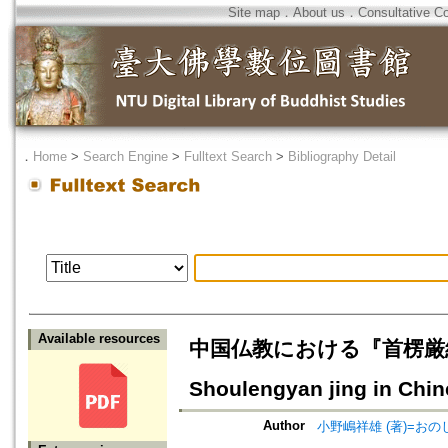
Site map
．
About us
．
Consultative C
．
Home
>
Search Engine
>
Fulltext Search
>
Bibliography Detail
Available resources
中国仏教における『首楞厳経』の受
Shoulengyan jing in Chi
Author
小野嶋祥雄 (著)=おのし