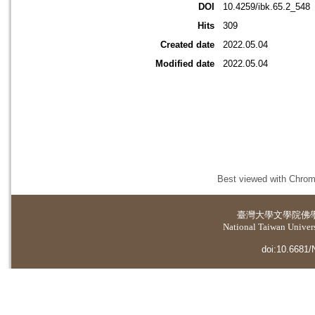
DOI
10.4259/ibk.65.2_548
Hits
309
Created date
2022.05.04
Modified date
2022.05.04
Best viewed with Chrome
臺灣大學
文學院佛
National Taiwan Universi
doi:10.6681