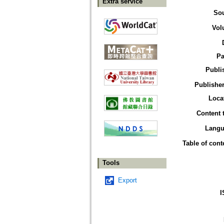
Extra service
So
Vol
Pa
Publi
Publisher
Loca
Content 
Langu
Table of cont
Tools
Export
I