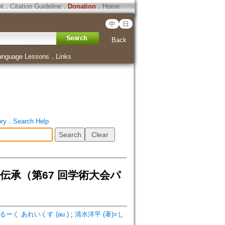
ht
．
Citation Guideline
．
Donation
．
Home
中
日
Back
anguage Lessons
．
Links
ory
．
Search Help
承（第67 回学術大会パ
ふぁるーく あれいくす (au.)
;
清水洋平 (著)=し