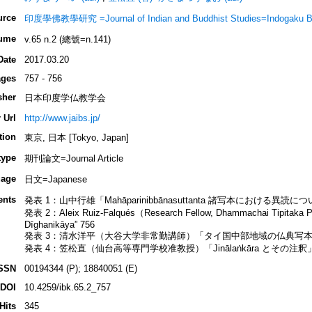
urce
印度學佛教學研究 =Journal of Indian and Buddhist Studies=Indogaku B
ume
v.65 n.2 (總號=n.141)
Date
2017.03.20
ges
757 - 756
sher
日本印度学仏教学会
 Url
http://www.jaibs.jp/
tion
東京, 日本 [Tokyo, Japan]
type
期刊論文=Journal Article
age
日文=Japanese
ents
発表 1：山中行雄「Mahāparinibbānasuttanta 諸写本における異読につ
発表 2：Aleix Ruiz-Falqués（Research Fellow, Dhammachai Tipitaka Pro
Dīghanikāya” 756
発表 3：清水洋平（大谷大学非常勤講師）「タイ国中部地域の仏典写本に
発表 4：笠松直（仙台高等専門学校准教授）「Jinālaṅkāra とその注釈」
SSN
00194344 (P); 18840051 (E)
DOI
10.4259/ibk.65.2_757
Hits
345