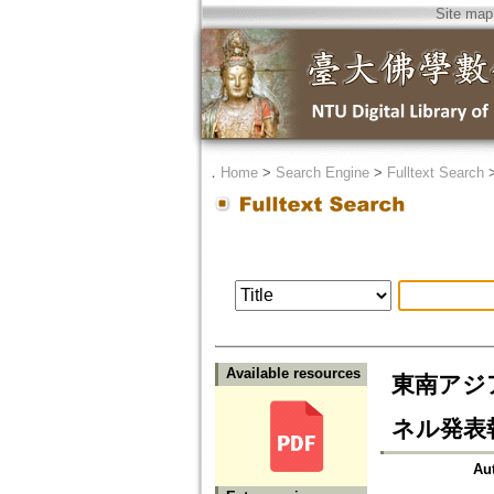
Site map
．
Home
>
Search Engine
>
Fulltext Search
Available resources
東南アジ
ネル発表
Au