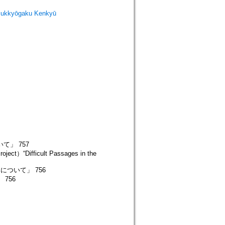
ukkyōgaku Kenkyū
いて」 757
ject）“Difficult Passages in the
ついて」 756
 756