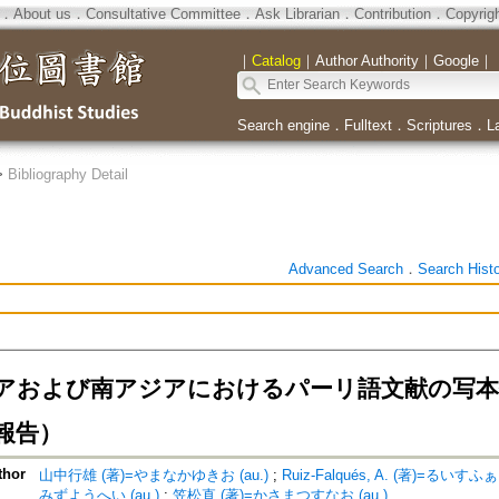
．
About us
．
Consultative Committee
．
Ask Librarian
．
Contribution
．
Copyrig
｜
Catalog
｜
Author Authority
｜
Google
｜
Search engine
．
Fulltext
．
Scriptures
．
L
>
Bibliography Detail
Advanced Search
．
Search Hist
アおよび南アジアにおけるパーリ語文献の写本伝
報告）
thor
山中行雄 (著)=やまなかゆきお (au.)
;
Ruiz-Falqués, A. (著)=るいす
みずようへい (au.)
;
笠松直 (著)=かさまつすなお (au.)