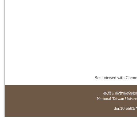
Best viewed with Chrome
臺灣大學
文學院佛
National Taiwan Universi
doi:10.6681