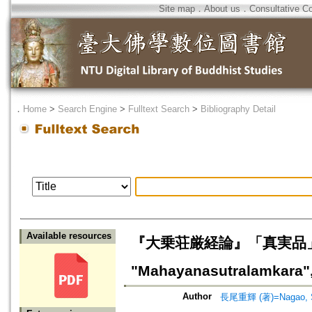
Site map
．
About us
．
Consultative C
．
Home
>
Search Engine
>
Fulltext Search
>
Bibliography Detail
Available resources
『大乗荘厳経論』「真実品」にみる
"Mahayanasutralamkara"
Author
長尾重輝 (著)=Nagao, Sh