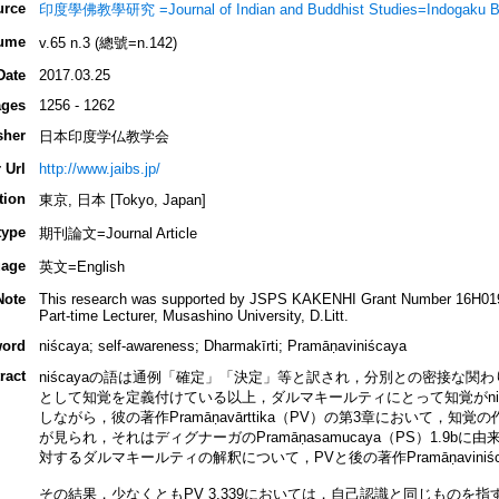
urce
印度學佛教學研究 =Journal of Indian and Buddhist Studies=Indogaku B
ume
v.65 n.3 (總號=n.142)
Date
2017.03.25
ges
1256 - 1262
sher
日本印度学仏教学会
 Url
http://www.jaibs.jp/
tion
東京, 日本 [Tokyo, Japan]
type
期刊論文=Journal Article
age
英文=English
Note
This research was supported by JSPS KAKENHI Grant Number 16H01
Part-time Lecturer, Musashino University, D.Litt.
ord
niścaya; self-awareness; Dharmakīrti; Pramāṇaviniścaya
ract
niścayaの語は通例「確定」「決定」等と訳され，分別との密接な関
として知覚を定義付けている以上，ダルマキールティにとって知覚がniś
しながら，彼の著作Pramāṇavārttika（PV）の第3章において，知覚の作
が見られ，それはディグナーガのPramāṇasamucaya（PS）1.9bに
対するダルマキールティの解釈について，PVと後の著作Pramāṇaviniś
その結果，少なくともPV 3.339においては，自己認識と同じものを指すこと