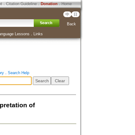
ht
．
Citation Guideline
．
Donation
．
Home
中
日
Back
anguage Lessons
．
Links
ory
．
Search Help
pretation of