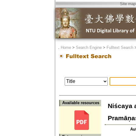
Site map
．
Home
>
Search Engine
>
Fulltext Search
Available resources
Niścaya a
Pramāṇa
Au