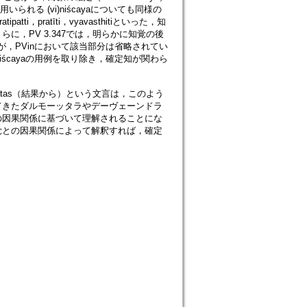
られる (vi)niścayaについても同様の
，pratīti，vyavasthitiといった，知
，PV 3.347では，明らかに知覚の後
が，PVinにおいて該当部分は省略されてい
ścayaの用例を取り除き，確定知が関わら
yatas（結果から）という文言は，このよう
てきたダルモーッタラやデーヴェーンドラ
の因果関係に基づいて理解されることにな
覚との因果関係によって解釈すれば，確定