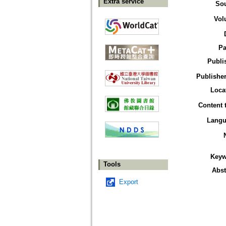
Extra service
So
Vol
Pa
Publi
Publisher
Loca
Content 
Langu
Keyw
Tools
Abst
Export