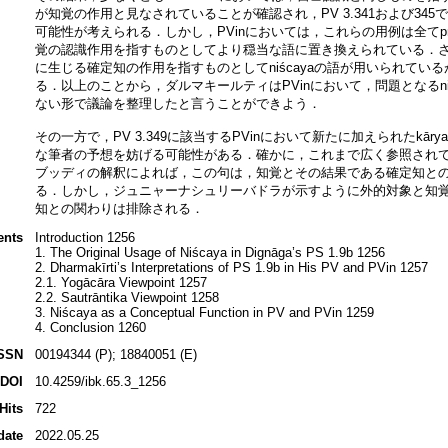
が知覚の作用と見なされていることが確認され，PV 3.341および345で用い
可能性が考えられる．しかし，PVinにおいては，これらの用例は全てpratipatti
覚の認識作用を指すものとしてより穏当な語に置き換えられている．さらに
に生じる確定知の作用を指すものとしてniścayaの語が用いられている
る．以上のことから，ダルマキールティはPVinにおいて，問題となるni
ない形で議論を整理したと言うことができよう．
その一方で，PV 3.349に該当するPVinにおいて新たに加えられたkār
な筆者の予想を妨げる可能性がある．確かに，これまで広く参照され
ブッディの解釈によれば，この句は，知覚とその結果である確定知と
る．しかし，ジュニャーナシュリーバドラが示すように外的対象と知
知との関わりは排除される．
ents
Introduction 1256
1. The Original Usage of Niścaya in Dignāga’s PS 1.9b 1256
2. Dharmakīrti’s Interpretations of PS 1.9b in His PV and PVin 1257
2.1. Yogācāra Viewpoint 1257
2.2. Sautrāntika Viewpoint 1258
3. Niścaya as a Conceptual Function in PV and PVin 1259
4. Conclusion 1260
SSN
00194344 (P); 18840051 (E)
DOI
10.4259/ibk.65.3_1256
Hits
722
date
2022.05.25