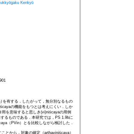
ukkyōgaku Kenkyū
901
わりを有する．したがって，無分別なるもの
cayaの機能をもつとは考えにくい．しか
用を意味すると思しき(vi)niścayaの用例
由来するものである．本研究では，PS 1.9bに
caya（PVin）とを比較しながら検討した．
から，対象の確定（arthaviniścaya）