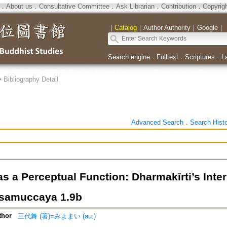
．
About us
．
Consultative Committee
．
Ask Librarian
．
Contribution
．
Copyrig
｜
Catalog
｜
Author Authority
｜
Google
｜
Search engine
．
Fulltext
．
Scriptures
．
L
>
Bibliography Detail
Advanced Search
．
Search Hist
s a Perceptual Function: Dharmakīrti’s Inter
samuccaya 1.9b
thor
三代舞 (著)=みよまい (au.)