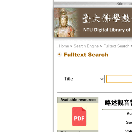
Site map
．
Home
>
Search Engine
>
Fulltext Search
Available resources
略述觀音
Au
So
Vol