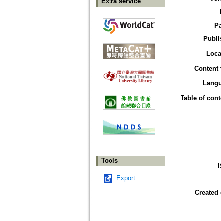
Extra service
P
Publi
Loca
Content 
Lang
Table of cont
Tools
Export
Created 