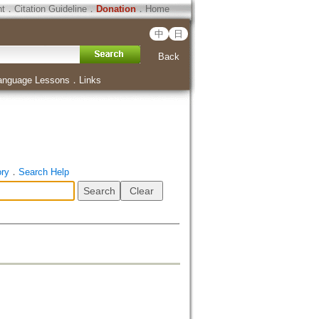
ht
．
Citation Guideline
．
Donation
．
Home
中
日
Back
anguage Lessons
．
Links
ory
．
Search Help