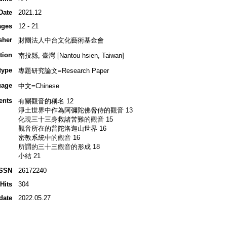
Date
2021.12
ages
12 - 21
sher
財團法人中台文化藝術基金會
tion
南投縣, 臺灣 [Nantou hsien, Taiwan]
type
專題研究論文=Research Paper
uage
中文=Chinese
ents
有關觀音的稱名 12
淨土世界中作為阿彌陀佛脅侍的觀音 13
化現三十三身救諸苦難的觀音 15
觀音所在的普陀洛迦山世界 16
密教系統中的觀音 16
所謂的三十三觀音的形成 18
小結 21
ISSN
26172240
Hits
304
date
2022.05.27