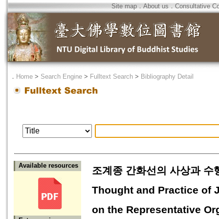
Site map
．
About us
．
Consultative C
．
Home
>
Search Engine
>
Fulltext Search
>
Bibliography Detail
Available resources
조계종 간화선의 사상과 수행 -
Thought and Practice of
on the Representative Or