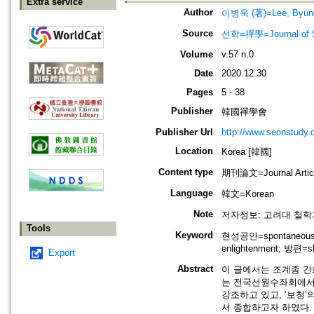
Extra service
Author
이병욱 (著)=Lee, Byung
Source
선학=禪學=Journal of S
Volume
v.57 n.0
Date
2020.12.30
Pages
5 - 38
Publisher
韓國禪學會
Publisher Url
http://www.seonstudy.
Location
Korea [韓國]
Content type
期刊論文=Journal Artic
Language
韓文=Korean
Note
저자정보: 고려대 철학
Tools
Keyword
현성공안=spontaneously
enlightenment; 방편=sk
Export
Abstract
이 글에서는 조계종 간
는 전국선원수좌회에서 
강조하고 있고, ‘보청
서 종합하고자 하였다.