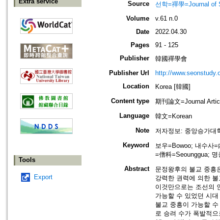
Extra service
Source
선학=禪學=Journal of S
Volume
v.61 n.0
Date
2022.04.30
Pages
91 - 125
Publisher
韓國禪學會
Publisher Url
http://www.seonstudy.
Location
Korea [韓國]
Content type
期刊論文=Journal Artic
Language
韓文=Korean
Note
저자정보: 중앙승가대
Keyword
보우=Bowoo; 내수사=內
=僧科=Seounggua; 
Tools
Abstract
문정왕후의 불교 중흥은
Export
강력한 권력에 의한 불교
이것만으로는 조선의 안
가능할 수 있었던 시대
불교 중흥이 가능할 수
로 승려 수가 폭발적으