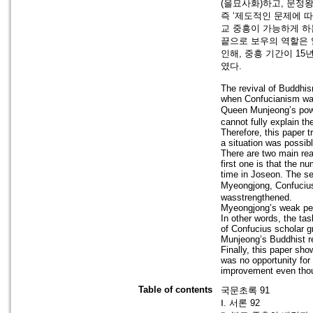
(을묘사화)하고, 문정
즉 ‘제도적인 문제에 
교 중흥이 가능하게 하
끝으로 보우의 역할은 
인해, 중흥 기간이 1
였다.
The revival of Buddhis
when Confucianism was 
Queen Munjeong’s pow
cannot fully explain t
Therefore, this paper 
a situation was possibl
There are two main re
first one is that the 
time in Joseon. The se
Myeongjong, Confuciu
wasstrengthened.
Myeongjong’s weak pers
In other words, the tas
of Confucius scholar 
Munjeong’s Buddhist re
Finally, this paper sho
was no opportunity for 
improvement even thoug
Table of contents
국문초록 91
Ⅰ. 서론 92