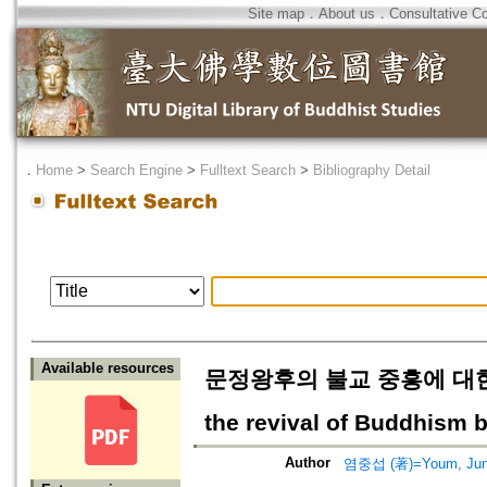
Site map
．
About us
．
Consultative C
．
Home
>
Search Engine
>
Fulltext Search
>
Bibliography Detail
Available resources
문정왕후의 불교 중흥에 대한 시대 
the revival of Buddhism
Author
염중섭 (著)=Youm, Jung