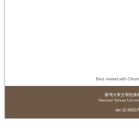
Best viewed with Chrome
臺灣大學
文學院佛
National Taiwan Universi
doi:10.6681