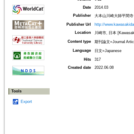
Date
2014.03
Publisher
大本山川崎大師平間寺
Publisher Url
http://www.kawasakida
Location
川崎市, 日本 [Kawasaki-
Content type
期刊論文=Journal Artic
Language
日文=Japanese
Hits
317
Created date
2022.06.08
Tools
Export