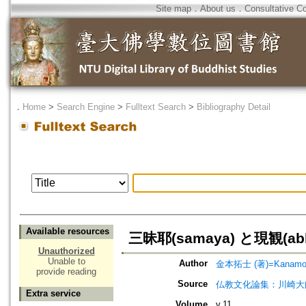
Site map
．
About us
．
Consultative C
．
Home
>
Search Engine
>
Fulltext Search
>
Bibliography Detail
Available resources
三昧耶(samaya) と現観(
Unauthorized
Unable to
Author
金本拓士 (著)=Kanamoto,
provide reading
Source
仏教文化論集：川崎大
Extra service
Volume
v.11