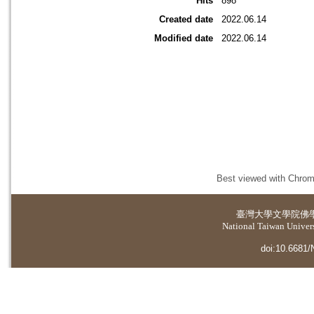
Hits
898
Created date
2022.06.14
Modified date
2022.06.14
Best viewed with Chrome
臺灣大學
文學院佛
National Taiwan Universi
doi:10.6681