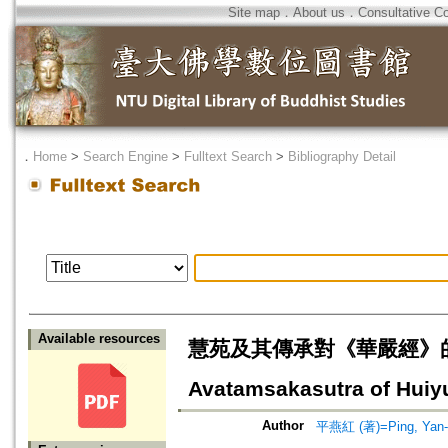
Site map
．
About us
．
Consultative C
．
Home
>
Search Engine
>
Fulltext Search
>
Bibliography Detail
Available resources
慧苑及其傳承對《華嚴經》的重視=Th
Avatamsakasutra of Huiy
Author
平燕紅 (著)=Ping, Yan-H