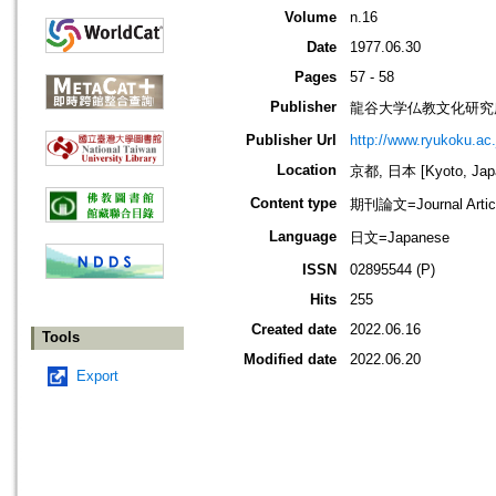
Volume
n.16
Date
1977.06.30
Pages
57 - 58
Publisher
龍谷大学仏教文化研究
Publisher Url
http://www.ryukoku.ac.
Location
京都, 日本 [Kyoto, Jap
Content type
期刊論文=Journal Artic
Language
日文=Japanese
ISSN
02895544 (P)
Hits
255
Created date
2022.06.16
Tools
Modified date
2022.06.20
Export