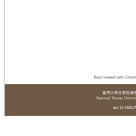
Best viewed with Chrome
臺灣大學
文學院佛
National Taiwan Universi
doi:10.6681