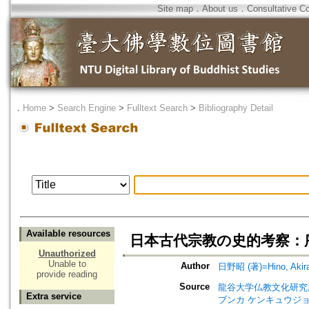
Site map
．
About us
．
Consultative C
．
Home
>
Search Engine
>
Fulltext Search
>
Bibliography Detail
Available resources
日本古代宗教の史的考察：
Unauthorized
Unable to
Author
日野昭 (著)=Hino, Akira 
provide reading
Source
龍谷大学仏教文化研究所紀要=Bull
Extra service
ブンカ ケンキュウジョ