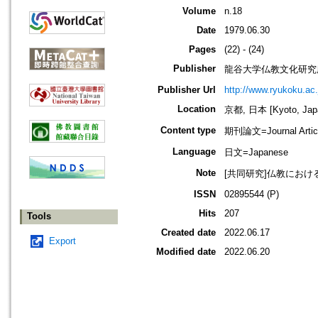
Volume
n.18
Date
1979.06.30
Pages
(22) - (24)
Publisher
龍谷大学仏教文化研究
Publisher Url
http://www.ryukoku.ac.
Location
京都, 日本 [Kyoto, Jap
Content type
期刊論文=Journal Artic
Language
日文=Japanese
Note
[共同研究]仏教にお
ISSN
02895544 (P)
Hits
207
Tools
Created date
2022.06.17
Export
Modified date
2022.06.20