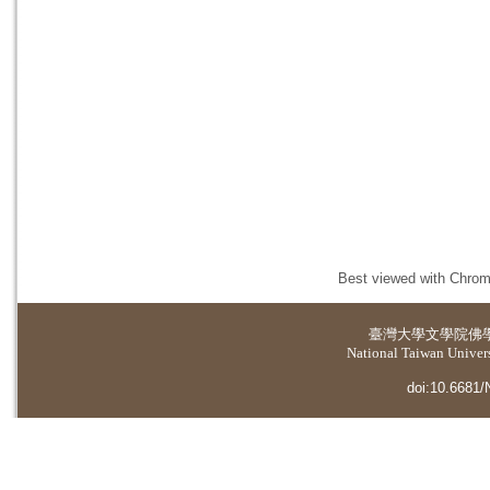
Best viewed with Chrome
臺灣大學
文學院佛
National Taiwan Universi
doi:10.6681