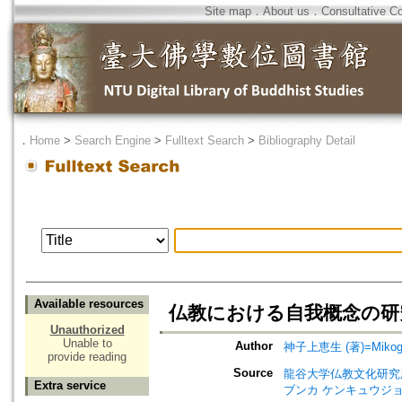
Site map
．
About us
．
Consultative C
．
Home
>
Search Engine
>
Fulltext Search
>
Bibliography Detail
Available resources
仏教における自我概念の研
Unauthorized
Unable to
Author
神子上恵生 (著)=Mikogam
provide reading
Source
龍谷大学仏教文化研究所紀要=Bull
Extra service
ブンカ ケンキュウジョ