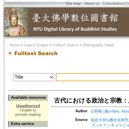
Site map
．
About us
．
Consultative C
．
Home
>
Search Engine
>
Fulltext Search
>
Bibliography Detail
Available resources
古代における政治と宗教：
Unauthorized
Unable to
Author
日野昭 (著)=Hino, Akira 
provide reading
Source
龍谷大学仏教文化研究所紀要=Bull
Extra service
ブンカ ケンキュウジョ