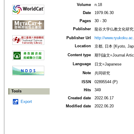
Volume
n.18
Date
1979.06.30
Pages
30 - 30
Publisher
龍谷大学仏教文化研究
Publisher Url
http://www.ryukoku.ac.
Location
京都, 日本 [Kyoto, Jap
Content type
期刊論文=Journal Artic
Language
日文=Japanese
Note
共同研究
ISSN
02895544 (P)
Hits
349
Tools
Created date
2022.06.17
Export
Modified date
2022.06.20