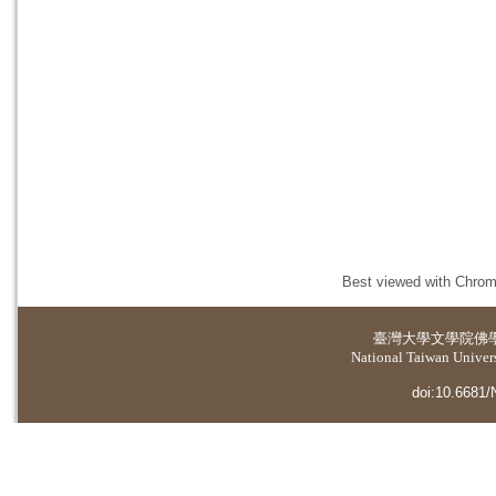
Best viewed with Chrome
臺灣大學
文學院佛
National Taiwan Universi
doi:10.6681