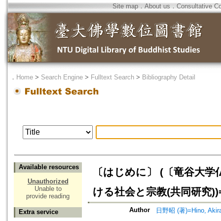
Site map
．
About us
．
Consultative C
．
Home
>
Search Engine
>
Fulltext Search
>
Bibliography Detail
Available resources
〔はじめに〕 (〔竜谷大学
Unauthorized
Unable to
ける社会と宗教(共同研究))
provide reading
Author
日野昭 (著)=Hino, Akira 
Extra service