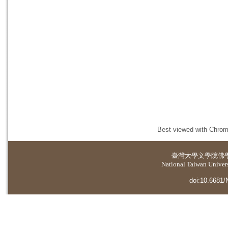
Best viewed with Chrome
臺灣大學
文學院佛
National Taiwan Universi
doi:10.6681