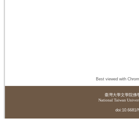
Best viewed with Chrome
臺灣大學
文學院佛
National Taiwan Universi
doi:10.6681