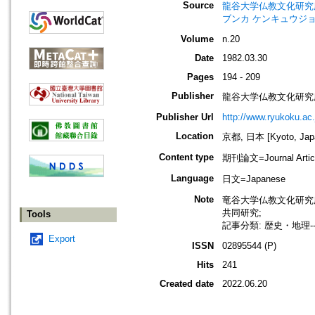
Source
龍谷大学仏教文化研究所紀要=Bull
ブンカ ケンキュウジョ
Volume
n.20
Date
1982.03.30
Pages
194 - 209
Publisher
龍谷大学仏教文化研究
Publisher Url
http://www.ryukoku.ac.
Location
京都, 日本 [Kyoto, Jap
Content type
期刊論文=Journal Artic
Language
日文=Japanese
Note
竜谷大学仏教文化研究
共同研究;
Tools
記事分類: 歴史・地理-
Export
ISSN
02895544 (P)
Hits
241
Created date
2022.06.20