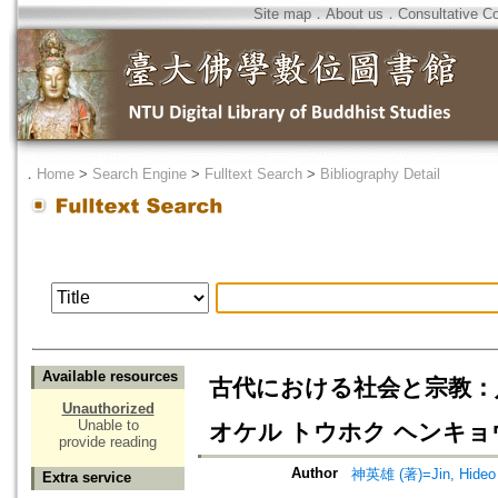
Site map
．
About us
．
Consultative C
．
Home
>
Search Engine
>
Fulltext Search
>
Bibliography Detail
Available resources
古代における社会と宗教：八
Unauthorized
Unable to
オケル トウホク ヘンキョ
provide reading
Author
神英雄 (著)=Jin, Hideo 
Extra service