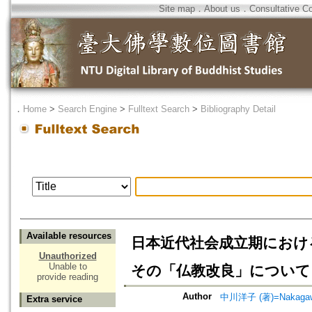
Site map
．
About us
．
Consultative C
．
Home
>
Search Engine
>
Fulltext Search
>
Bibliography Detail
Available resources
日本近代社会成立期におけ
Unauthorized
Unable to
その「仏教改良」について
provide reading
Author
中川洋子 (著)=Nakagawa,
Extra service