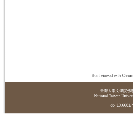
Best viewed with Chrome
臺灣大學
文學院佛
National Taiwan Universi
doi:10.6681