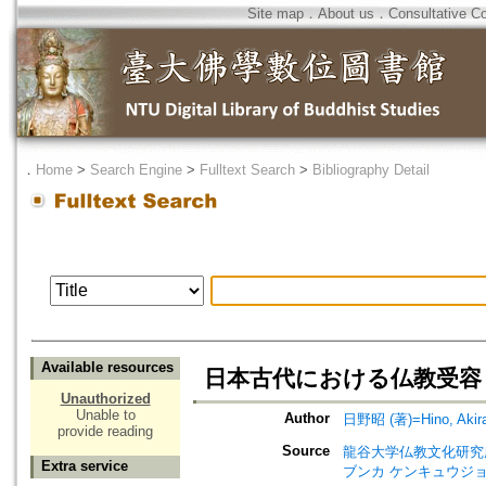
Site map
．
About us
．
Consultative C
．
Home
>
Search Engine
>
Fulltext Search
>
Bibliography Detail
Available resources
日本古代における仏教受容
Unauthorized
Unable to
Author
日野昭 (著)=Hino, Akira 
provide reading
Source
龍谷大学仏教文化研究所紀要=Bull
Extra service
ブンカ ケンキュウジョ