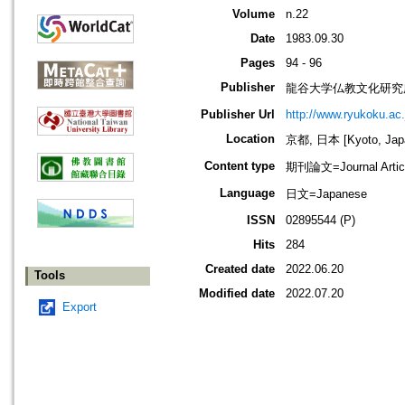
Volume
n.22
Date
1983.09.30
Pages
94 - 96
Publisher
龍谷大学仏教文化研究
Publisher Url
http://www.ryukoku.ac.
Location
京都, 日本 [Kyoto, Jap
Content type
期刊論文=Journal Artic
Language
日文=Japanese
ISSN
02895544 (P)
Hits
284
Created date
2022.06.20
Tools
Modified date
2022.07.20
Export