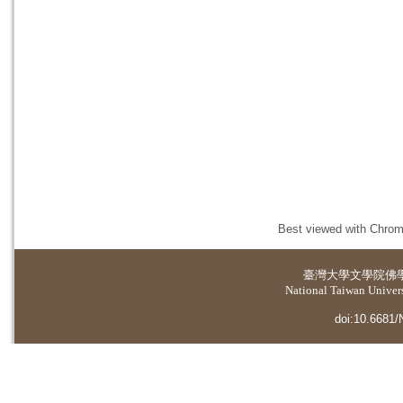
Best viewed with Chrome
臺灣大學
文學院佛
National Taiwan Universi
doi:10.6681