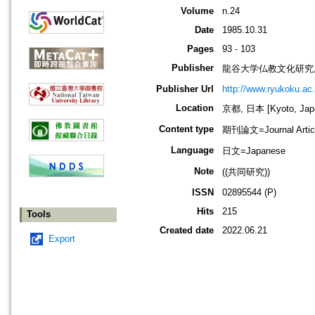
Volume
n.24
Date
1985.10.31
Pages
93 - 103
Publisher
龍谷大学仏教文化研究
Publisher Url
http://www.ryukoku.ac.
Location
京都, 日本 [Kyoto, Jap
Content type
期刊論文=Journal Artic
Language
日文=Japanese
Note
((共同研究))
ISSN
02895544 (P)
Hits
215
Tools
Created date
2022.06.21
Export