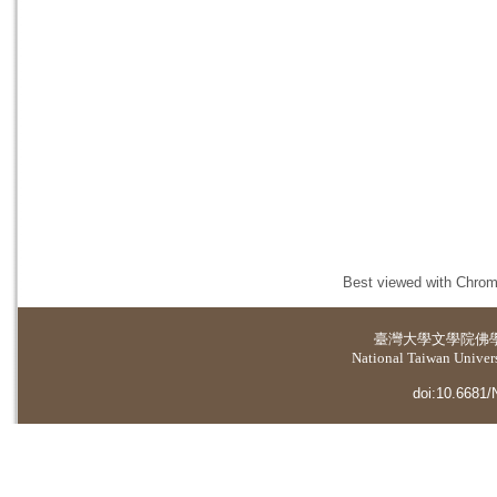
Best viewed with Chrome
臺灣大學
文學院佛
National Taiwan Universi
doi:10.6681