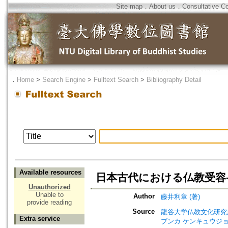
Site map
．
About us
．
Consultative C
．
Home
>
Search Engine
>
Fulltext Search
>
Bibliography Detail
Available resources
日本古代における仏教受容-
Unauthorized
Unable to
Author
藤井利章 (著)
provide reading
Source
龍谷大学仏教文化研究所紀要=Bull
Extra service
ブンカ ケンキュウジョ