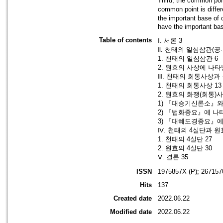
Third, the common poi
common point is diffe
the important base o
have the important bas
Table of contents
Ⅰ. 서론 3
Ⅱ. 천태의 일심삼관(공
1. 천태의 일심삼관 6
2. 원효의 사상에 나타
Ⅲ. 천태의 회통사상과 
1. 천태의 회통사상 13
2. 원효의 화쟁(회통)사
1) 『대승기신론소』
2) 『법화종요』에 나
3) 『대혜도경종요』에
Ⅳ. 천태의 4실단과 원
1. 천태의 4실단 27
2. 원효의 4실단 30
Ⅴ. 결론 35
ISSN
1975857X (P); 267157
Hits
137
Created date
2022.06.22
Modified date
2022.06.22