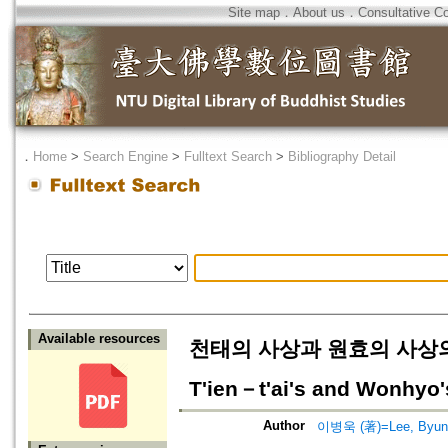
Site map
．
About us
．
Consultative C
．
Home
>
Search Engine
>
Fulltext Search
>
Bibliography Detail
Available resources
천태의 사상과 원효의 사상의 공통
T'ien－t'ai's and Wonhyo
Author
이병욱 (著)=Lee, Byung