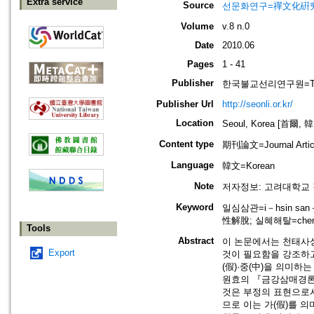
Extra service
Source
선문화연구=禪文化硏究=Stud
Volume
v.8 n.0
Date
2010.06
Pages
1 - 41
Publisher
한국불교선리연구원=The Kor
Publisher Url
http://seonli.or.kr/
Location
Seoul, Korea [首爾, 
Content type
期刊論文=Journal Artic
Language
韓文=Korean
Note
저자정보: 고려대학교
Keyword
일심삼관=i－hsin san－
性解脫; 실혜해탈=chen－
Tools
Abstract
이 논문에서는 천태사
Export
것이 필요함을 강조하고
(假)·중(中)을 의미하
원효의 『금강삼매경론』
것은 부정의 표현으로서
므로 이는 가(假)를 의