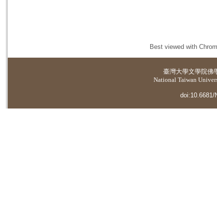
Best viewed with Chrome
臺灣大學
文學院佛
National Taiwan Universi
doi:10.6681