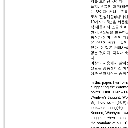
치를 드러낸 것이다.
둘째, 원효의 화쟁(和
는 것이다. 천태는 진
로서 진성해탈(眞性解脫
10가지의 3법을 회통
적 내용에서 조금 차이
셋째, 4실단을 활용하
통점과 의미비중이 다르
은 주변에 속하는 것이
있다. 이 점은 천태사
없는 것이다. 따라서 
다.
이상의 내용에서 살펴
실단은 공통점이긴 하
상과 원효사상은 종파적
In this paper, I will 
suggesting the common
points. First, T'ien－
Wonhyo's thought. 
論). Here wu－li(無理) 
indicates chung(中).
Second, Wonhyo's hwa
suggests chen－hsin
the standard of hui－