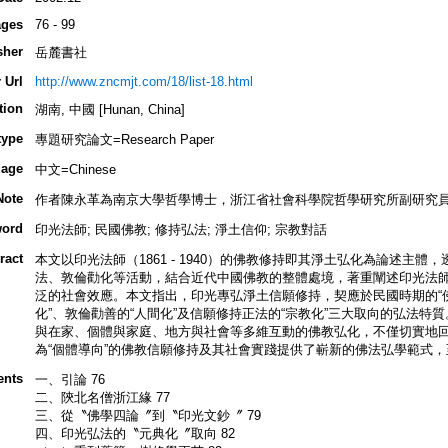
ges
76 - 99
sher
岳麓書社
 Url
http://www.zncmjt.com/18/list-18.html
tion
湖南, 中國 [Hunan, China]
type
專題研究論文=Research Paper
age
中文=Chinese
Note
作者陳永革為南京大學哲學博士，浙江省社會科學院哲學研究所副研究
ord
印光法師; 民國佛教; 修持弘法; 淨土信仰; 宗教對話
ract
本文以印光法師（1861 - 1940）的佛教修持即其淨土弘化為論述主
法、敦倫勸化等活動，結合近代中國佛教的整體處境，著重闡述印光法
泛的社會效應。本文指出，印光專弘淨土信願修持，契應於民國時期的“佛
化”、敦倫勸善的“人間化”及信願修持正法的“宗教化”三大取向的弘法
與在家、個體與家庭、地方與社會等多維互動的佛教弘化，不僅切實地
為“個體導向”的佛教信願修持及其社會實踐提供了嶄新的佛法弘學範式
ents
一、引論 76
二、陝北名僧浙江緣 77
三、從〝佛學四論〞到〝印光文鈔〞 79
四、印光弘法的〝元典化〞取向 82