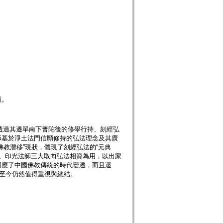
員。
體，透過其遷單南下普陀後的修學行持、刻經弘
師基於淨土法門信願修持的弘法理念及其廣
教潛移”現狀，體現了刻經弘法的“元典
特質。印光法師三大取向弘法相資為用，以出家
回應了中國佛教傳統的時代變遷，而且還
，至今仍然值得重視與總結。