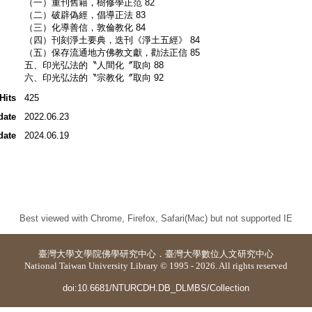
（一）重刊舊籍，樹修學正范 82
（二）破辟偽經，倡導正法 83
（三）化導善信，敦倫教化 84
（四）刊刻淨土要典，迭刊《淨土五經》 84
（五）保存流通地方佛教文獻，勸法正信 85
五、印光弘法的〝人間化〞取向 88
六、印光弘法的〝宗教化〞取向 92
Hits
425
date
2022.06.23
date
2024.06.19
Best viewed with Chrome, Firefox, Safari(Mac) but not supported IE
臺灣大學
文學院佛學研究中心
．
臺灣大學數位人文研究中心
National Taiwan University Library © 1995 - 2026. All rights reserved
doi:10.6681/NTURCDH.DB_DLMBS/Collection