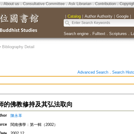
．
About us
．
Consultative Committee
．
Ask Librarian
．
Contribution
．
Copyrig
｜
Catalog
｜
Author Authority
｜
Google
｜
Search engine
．
Fulltext
．
Scriptures
．
L
>
Bibliography Detail
Advanced Search
．
Search Hist
師的佛教修持及其弘法取向
thor
陳永革
urce
閩南佛學：第一輯（2002）
Date
2002.12