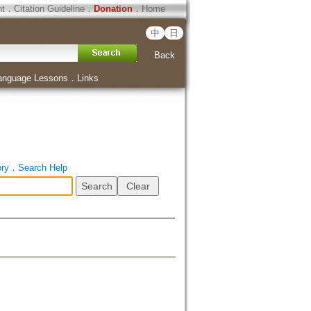
ht
．
Citation Guideline
．
Donation
．
Home
中
日
Back
anguage Lessons
．
Links
ory
．
Search Help