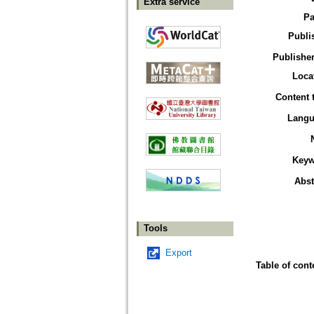
Extra service
Pa
Publi
Publisher
Loca
Content 
Langu
Keyw
Abst
Tools
Export
Table of cont