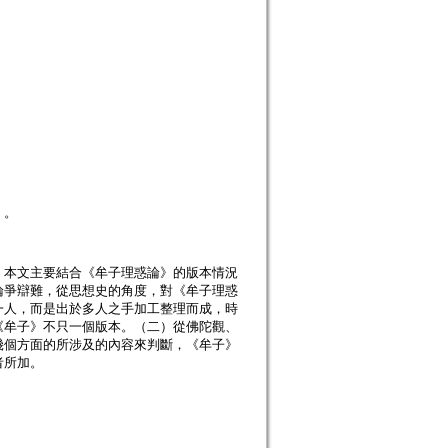
》。
。本文主要結合《牟子理惑論》的版本情況
論爭辯難，從思想史的角度，對《牟子理惑
一人，而是出於多人之手加工整理而成，時
《牟子》不只一個版本。（二）從佛陀觀、
幾個方面的所涉及的內容來判斷，《牟子》
者所加。