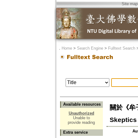
Site map
．
Home
>
Search Engine
>
Fulltext Search
Available resources
關於《牟子理惑
Unauthorized
Unable to
Skeptics
provide reading
Au
Extra service