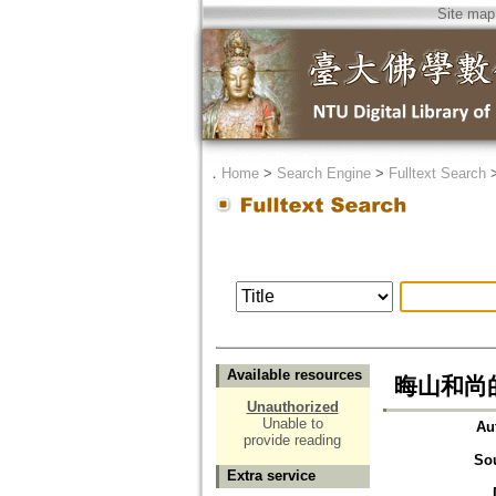
Site map
．
Home
>
Search Engine
>
Fulltext Search
Available resources
晦山和尚
Unauthorized
Unable to
Au
provide reading
So
Extra service