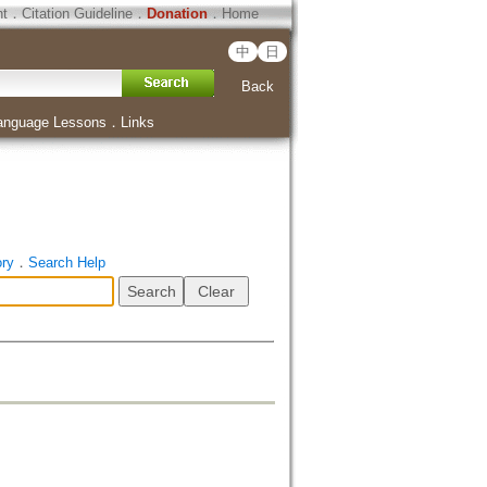
ht
．
Citation Guideline
．
Donation
．
Home
中
日
Back
anguage Lessons
．
Links
ory
．
Search Help