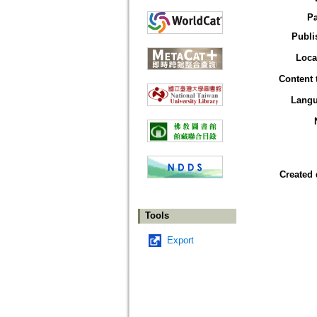
P
Publi
Loca
Content 
Lang
Created 
Tools
Export