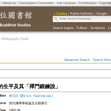
．
About us
．
Consultative Committee
．
Ask Librarian
．
Contribution
．
Copyrig
｜
Catalog
｜
Author Authority
｜
Google
｜
Search engine
．
Fulltext
．
Scriptures
．
L
>
Bibliography Detail
Advanced Search
．
Search Hist
的生平及其「禪門鍛鍊說」
thor
林元白 (著)=Lin, Yuan-bai (au.)
urce
現代佛學學術論文分類索引
Date
1960.06