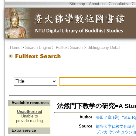
Site map
．
About us
．
Consultative C
．
Home
>
Search Engine
>
Fulltext Search
>
Bibliography Detail
Available resources
法然門下教学の研究=A Study of 
Unauthorized
Unable to
Author
矢田了章 (著)=Yata, Ryo
provide reading
Source
龍谷大学仏教文化研究所紀要=Bull
Extra service
ブンカ ケンキュウジョ