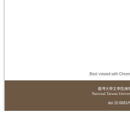
Best viewed with Chrome
臺灣大學
文學院佛
National Taiwan Universi
doi:10.6681