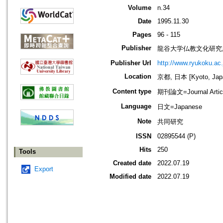
Volume
n.34
Date
1995.11.30
Pages
96 - 115
Publisher
龍谷大学仏教文化研究
Publisher Url
http://www.ryukoku.ac.
Location
京都, 日本 [Kyoto, Jap
Content type
期刊論文=Journal Artic
Language
日文=Japanese
Note
共同研究
ISSN
02895544 (P)
Hits
250
Tools
Created date
2022.07.19
Export
Modified date
2022.07.19