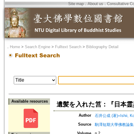
Site map
．
About us
．
Consultative C
．
Home
>
Search Engine
>
Fulltext Search
>
Bibliography Detail
Available resources
遺髪を入れた筥：『日本霊
Author
石井公成 (著)=Ishii, Kos
Source
駒澤短期大學佛教論集=駒沢
Volume
n.2