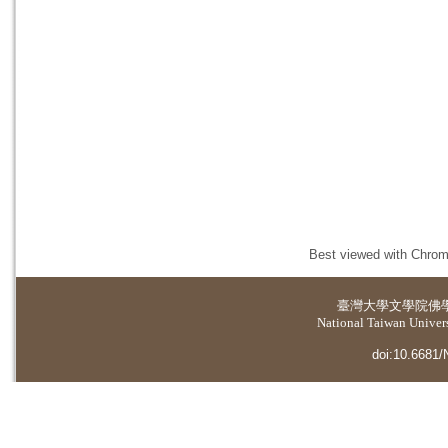
Best viewed with Chrome
臺灣大學
文學院佛
National Taiwan Universi
doi:10.6681