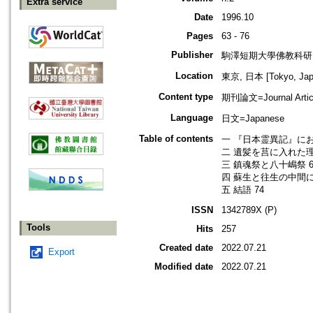
Extra service
Date
1996.10
Pages
63 - 76
Publisher
駒澤短期大學佛教科研
Location
東京, 日本 [Tokyo, Jap
Content type
期刊論文=Journal Artic
Language
日文=Japanese
Table of contents
一 『日本霊異記』にお
二 遺髪を莒に入れた理
三 鎮魂祭と八十嶋祭 6
四 蘇生と往生の中間に
五 結語 74
ISSN
1342789X (P)
Tools
Hits
257
Created date
2022.07.21
Export
Modified date
2022.07.21