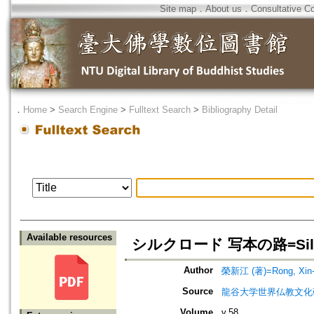
Site map
．
About us
．
Consultative C
．
Home
>
Search Engine
>
Fulltext Search
>
Bibliography Detail
Available resources
シルクロード 写本の路=Silkroad
Author
榮新江 (著)=Rong, Xin-ji
Source
龍谷大学世界仏教文化研究論叢=Bul
Volume
v.58