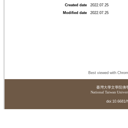
Created date
2022.07.25
Modified date
2022.07.25
Best viewed with Chrome
臺灣大學
文學院佛
National Taiwan Universi
doi:10.6681