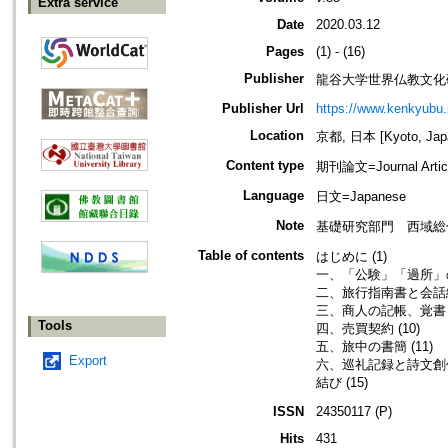
Extra service
Date
2020.03.12
Pages
(1) - (16)
Publisher
龍谷大学世界仏教文化
Publisher Url
https://www.kenkyubu.
Location
京都, 日本 [Kyoto, Jap
Content type
期刊論文=Journal Artic
Language
日文=Japanese
Note
基礎研究部門 西域総
Table of contents
はじめに (1)
一、「公験」「過所」の
二、旅行指南書と会話練
三、商人の記帳、覚書 (
Tools
四、売買契約 (10)
五、旅中の書簡 (11)
Export
六、巡礼記録と詩文創作 
結び (15)
ISSN
24350117 (P)
Hits
431