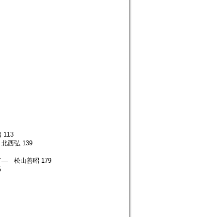
113
西弘 139
 松山善昭 179
5