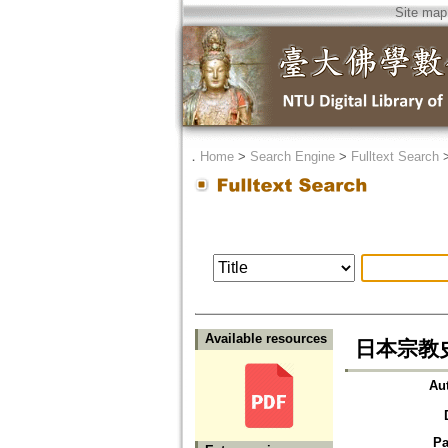
Site map
．
Home
>
Search Engine
>
Fulltext Search
Available resources
日本宗教史
Au
Pa