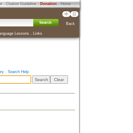
ht
．
Citation Guideline
．
Donation
．
Home
中
日
Back
anguage Lessons
．
Links
ory
．
Search Help