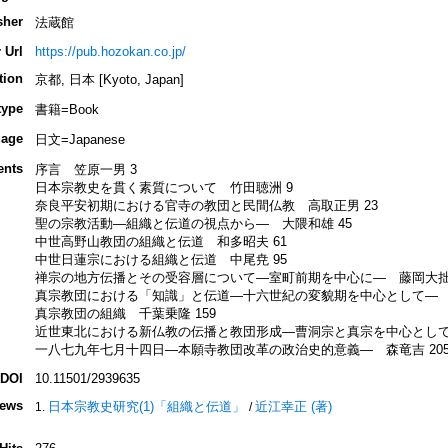
sher
法蔵館
 Url
https://pub.hozokan.co.jp/
tion
京都, 日本 [Kyoto, Japan]
type
書籍=Book
age
日文=Japanese
ents
序言 笠原一男 3
日本宗教史を貫く素質について 竹田聴洲 9
奈良平安初期における官寺の教団と民間仏教 高取正男 23
聖の宗教活動―組織と伝道の視点から― 大隈和雄 45
中世高野山教団の組織と伝道 和多昭夫 61
中世日蓮宗における組織と伝道 中尾尭 95
禅宗の地方伝播とその受容層について―室町前期を中心に― 藤岡大拙 
真宗教団における「知識」と伝道―十六世紀の変貌期を中心として― 北
真宗教団の組織 千葉乗隆 159
近世東北における新仏教の伝播と教団形成―曹洞宗と真宗を中心として―
一八七九年七月十四日―本願寺教団改革の政治史的意義― 森竜吉 20
DOI
10.11501/2939635
iews
日本宗教史研究(1)「組織と伝道」
近江幸正 (著)
/