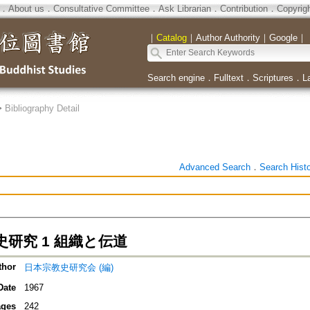
．
About us
．
Consultative Committee
．
Ask Librarian
．
Contribution
．
Copyrig
｜
Catalog
｜
Author Authority
｜
Google
｜
Search engine
．
Fulltext
．
Scriptures
．
L
>
Bibliography Detail
Advanced Search
．
Search Hist
研究 1 組織と伝道
thor
日本宗教史研究会 (編)
Date
1967
ges
242