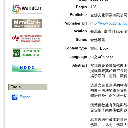
Pages
128
Publisher
全佛文化事業有限公司
Publisher Url
http://www.buddhall.c
Location
臺北市, 臺灣 [Taipei shi
Series
全佛叢書
Content type
書籍=Book
Language
中文=Chinese
Abstract
擦拭曾蒙於漢傳佛教上
娓娓道來其於時空長河
揭示漢傳、南傳、藏傳
透過含金量滿滿的智者
Tools
明晰一切法的緣起實相
體悟自身生命的與一切
Export
漢傳佛教擁有佛陀與龍
更含納了南傳佛教與藏
本書透過中國佛教會理
佛教」，邁向「佛教人