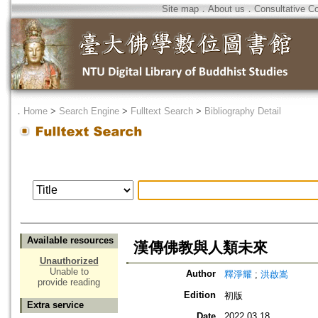
Site map
．
About us
．
Consultative C
．
Home
>
Search Engine
>
Fulltext Search
>
Bibliography Detail
Available resources
漢傳佛教與人類未來
Unauthorized
Unable to
Author
釋淨耀
;
洪啟嵩
provide reading
Edition
初版
Extra service
Date
2022.03.18