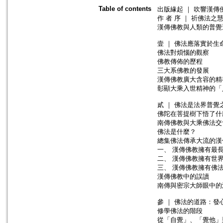
Table of contents
出版緣起 ｜ 吹響漢傳
作 者 序 ｜ 祈佛法
漢傳佛教與人類的普覺
壹 ｜ 佛法應落實於生
佛法對煩惱的觀察
佛教傳佈的歷程
三大系佛教的發展
漢傳佛教廣大含容的精
彰顯大乘入世精神的「
貳 ｜ 佛法是法界普覺
佛陀在菩提樹下悟了什
南傳佛教與大乘佛法交
佛法是什麼？
總集佛法傳承大流的漢
一、 漢傳佛教擁有最
二、 漢傳佛教擁有世
三、 漢傳佛教擁有佛
漢傳佛教中的誤讀
南傳與密宗大師眼中的
參 ｜ 佛法的道路：發
修學佛法的階段
從「自覺」、「覺他」