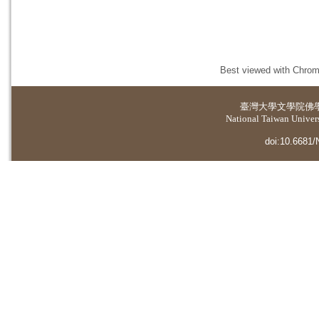
Best viewed with Chrome
臺灣大學
文學院佛
National Taiwan Universi
doi:10.6681