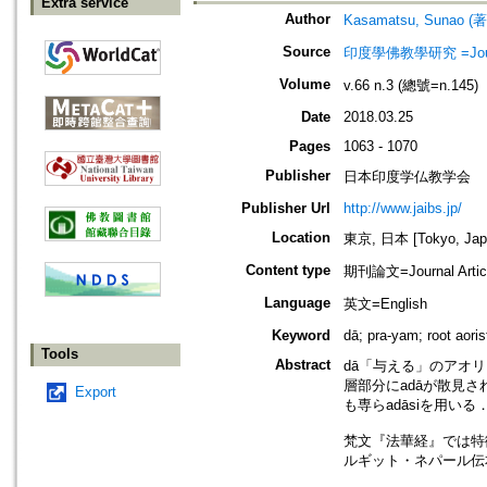
Extra service
Author
Kasamatsu, Sunao (
Source
印度學佛教學研究 =Journal 
Volume
v.66 n.3 (總號=n.145)
Date
2018.03.25
Pages
1063 - 1070
Publisher
日本印度学仏教学会
Publisher Url
http://www.jaibs.jp/
Location
東京, 日本 [Tokyo, Jap
Content type
期刊論文=Journal Artic
Language
英文=English
Keyword
dā; pra-yam; root aoris
Tools
Abstract
dā「与える」のアオリス
層部分にadāが散見され
Export
も専らadāsiを用いる
梵文『法華経』では特徴
ルギット・ネパール伝本