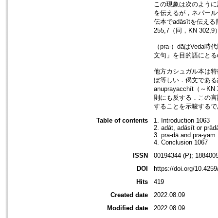
この現象は次のように説
を伝えるが，ネパール
伝本でadāsītを伝え
255,7（同，KN 302,
（pra-）dāはVed
文句」を目的語にとるdāsyām
他方カシュガル本は特徴的な語形
ぼ等しい．偈文である故
anuprayacchīt（
則にも反する．この言
することを示唆するで
Table of contents
1. Introduction 1063
2. adāt, adāsīt or prād
3. pra-dā and pra-yam
4. Conclusion 1067
ISSN
00194344 (P); 1884005
DOI
https://doi.org/10.425
Hits
419
Created date
2022.08.09
Modified date
2022.08.09