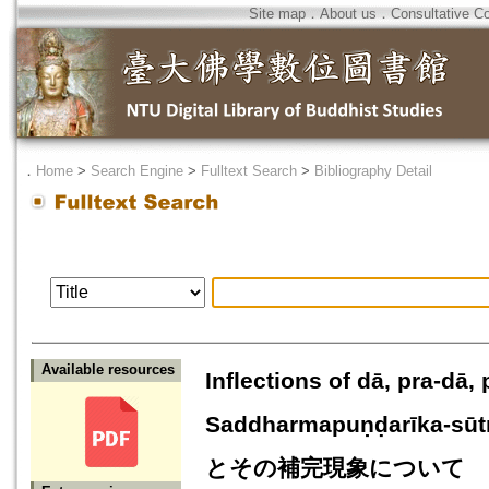
Site map
．
About us
．
Consultative C
．
Home
>
Search Engine
>
Fulltext Search
>
Bibliography Detail
Available resources
Inflections of dā, pra-dā,
Saddharmapuṇḍarīka-
とその補完現象について