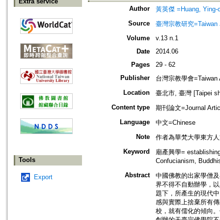
Extra service
Author
黃英傑 =Huang, Ying-c
Source
臺灣宗教研究=Taiwan Jour
Volume
v.13 n.1
Date
2014.06
Pages
29 - 62
Publisher
台灣宗教學會=Taiwan Assoc
Location
臺北市, 臺灣 [Taipei shi
Content type
期刊論文=Journal Artic
Language
中文=Chinese
Note
作者為華梵大學東方人
Keyword
廟產興學= establishing 
Tools
Confucianism, Buddhi
Abstract
中國佛教的出家學僧及
Export
界不得不自動辦學，以
題下，所產生的現代中
感與實際上捨棄所有傳
校，就有儒化的傾向。
創辦的天臺宗佛學院不