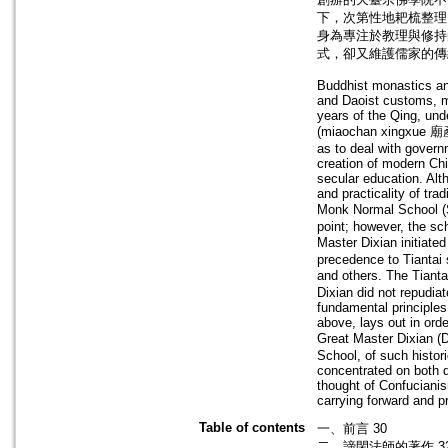
下，次第性地耙梳整理
身為專注於教理與修持
式，卻又維護儒家的傳
Buddhist monastics an
and Daoist customs, me
years of the Qing, und
(miaochan xingxue 廟產興
as to deal with govern
creation of modern Ch
secular education. Alt
and practicality of tra
Monk Normal School (
point; however, the sc
Master Dixian initiat
precedence to Tiantai 
and others. The Tian
Dixian did not repudiat
fundamental principles
above, lays out in orde
Great Master Dixian (
School, of such histori
concentrated on both d
thought of Confuciani
carrying forward and p
Table of contents
一、前言 30
二、諦閑法師的著作 3