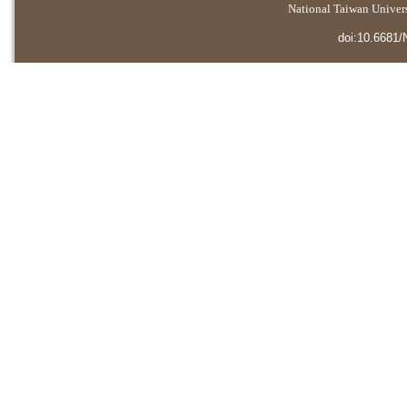
National Taiwan Universi
doi:10.6681