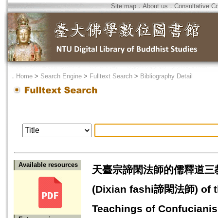
Site map
．
About us
．
Consultative C
．
Home
>
Search Engine
>
Fulltext Search
>
Bibliography Detail
Available resources
天臺宗諦閑法師的儒釋道三教觀初探=A 
(Dixian fashi諦閑法師) of th
Teachings of Confuciani