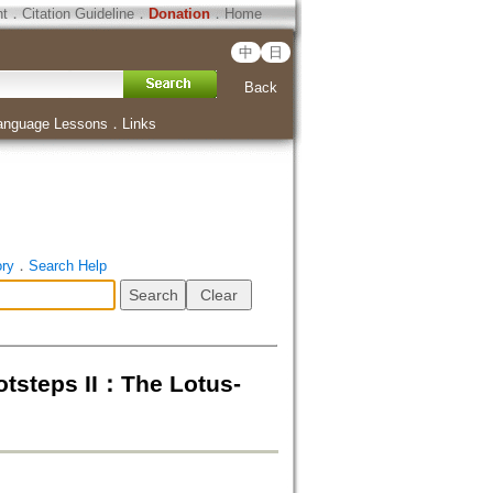
ht
．
Citation Guideline
．
Donation
．
Home
中
日
Back
anguage Lessons
．
Links
ory
．
Search Help
eps II：The Lotus-