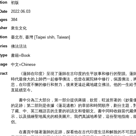
tion
初版
Date
2022.06.03
ages
384
sher
衆生文化
tion
臺北市, 臺灣 [Taipei shih, Taiwan]
ries
佛法活法
type
書籍=Book
uage
中文=Chinese
ract
《蓮師在印度》呈現了蓮師在古印度的生平故事和修行的聖蹟。蓮師
時代最偉大的上師們一起修學佛法，也曾在屍陀林中修行，保護佛法，
悲，在印度不懈的修行和努力，後來更遠赴藏地建立佛法。他的一生給
直延續至今。
書中分為三大部分，第一部分提供蔣揚．欽哲．旺波所著的《妙曼優
的足跡；第二部則是依據《蓮花遺教》的章節和時間順序，劃分主題，
了藏、中、英三種語言的主要的祈請文和發願文。書中同時收錄當代藏
示，以及描繪聖地風光的精美圖片。我們真誠地希望，這份聖地指南，
侶。
在書頁中隨著蓮師的足跡，探看他在古代印度生活和解脫的不可思議