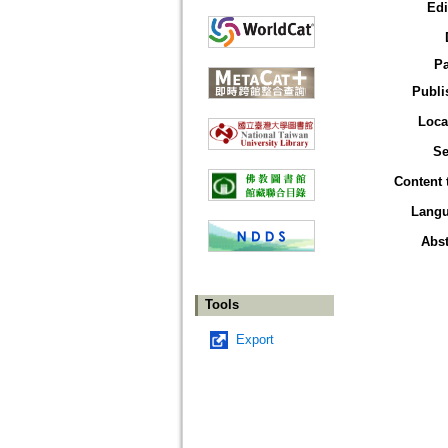
Edi
P
Publi
Loca
Se
Content 
Lang
Abst
Tools
Export