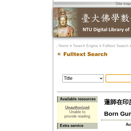
Site map
．
Home
>
Search Engine
>
Fulltext Search
Available resources
蓮師在印度：
Unauthorized
Unable to
Born Gur
provide reading
Au
Extra service