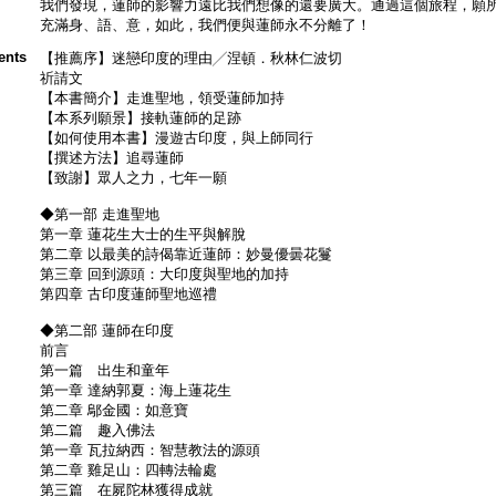
我們發現，蓮師的影響力遠比我們想像的還要廣大。通過這個旅程，願
充滿身、語、意，如此，我們便與蓮師永不分離了！
ents
【推薦序】迷戀印度的理由╱涅頓．秋林仁波切
祈請文
【本書簡介】走進聖地，領受蓮師加持
【本系列願景】接軌蓮師的足跡
【如何使用本書】漫遊古印度，與上師同行
【撰述方法】追尋蓮師
【致謝】眾人之力，七年一願
◆第一部 走進聖地
第一章 蓮花生大士的生平與解脫
第二章 以最美的詩偈靠近蓮師：妙曼優曇花鬘
第三章 回到源頭：大印度與聖地的加持
第四章 古印度蓮師聖地巡禮
◆第二部 蓮師在印度
前言
第一篇 出生和童年
第一章 達納郭夏：海上蓮花生
第二章 鄔金國：如意寶
第二篇 趣入佛法
第一章 瓦拉納西：智慧教法的源頭
第二章 雞足山：四轉法輪處
第三篇 在屍陀林獲得成就