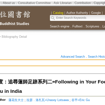
．
About us
．
Consultative Committee
．
Ask Librarian
．
Contribution
．
Copyrig
｜
Catalog
｜
Author Authority
｜
Google
｜
Search engine
．
Fulltext
．
Scriptures
．
L
>
Bibliography Detail
Advanced Search
．
Search Hist
追尋蓮師足跡系列二=Following in Your Footst
u in India
thor
蓮花生大士
;
拉瑟．洛扎瓦=Lhasey Lotsawa
;
谷平=Eric Gu