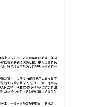
出生於古印度，在數百年的時間裡，與同
將那些善妙的教法廣為弘揚。以其無量的慈
予我們許多珍貴的教法，這些教法的修持一
曇花鬘》，以優美的偈頌展示大師在印度
對聖地進行系統且深入的介紹；第三部集結
傳大師涅頓．秋林仁波切和帕秋仁波切的開
能夠成為當今修行者追隨蓮師腳步的最佳伴
故事，一起走過他事業展開的主要地區，