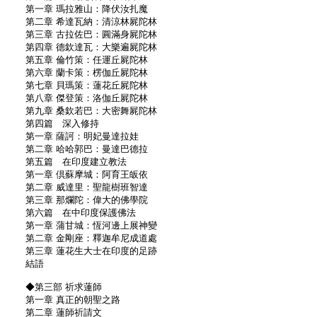
第一章 瑪拉雅山：降伏汝扎魔
第二章 希達瓦納：清涼林屍陀林
第三章 古拉佐巴：圓滿身屍陀林
第四章 德欽達瓦：大樂遍屍陀林
第五章 倫竹策：任運丘屍陀林
第六章 蘭卡策：楞伽丘屍陀林
第七章 貝瑪策：蓮花丘屍陀林
第八章 傑登策：洛伽丘屍陀林
第九章 桑欽若巴：大密舞屍陀林
第四篇 深入修持
第一章 薩訶：明妃曼達拉娃
第二章 哈哈郭巴：曼達巴德拉
第五篇 在印度建立教法
第一章 倶蘇摩城：阿育王皈依
第二章 威達里：聖龍樹班智達
第三章 那爛陀：偉大的佛學院
第六篇 在中印度保護佛法
第一章 蒲甘城：恆河邊上展神變
第二章 金剛座：釋迦牟尼成道處
第三章 蓮花生大士在印度的足跡
結語
◆第三部 祈求蓮師
第一章 真正的朝聖之路
第二章 蓮師祈請文