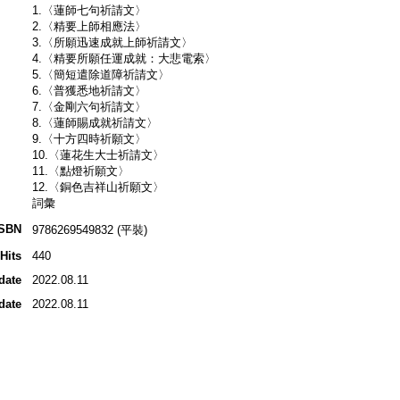
1.〈蓮師七句祈請文〉
2.〈精要上師相應法〉
3.〈所願迅速成就上師祈請文〉
4.〈精要所願任運成就：大悲電索〉
5.〈簡短遣除道障祈請文〉
6.〈普獲悉地祈請文〉
7.〈金剛六句祈請文〉
8.〈蓮師賜成就祈請文〉
9.〈十方四時祈願文〉
10.〈蓮花生大士祈請文〉
11.〈點燈祈願文〉
12.〈銅色吉祥山祈願文〉
詞彙
ISBN
9786269549832 (平裝)
Hits
440
date
2022.08.11
date
2022.08.11