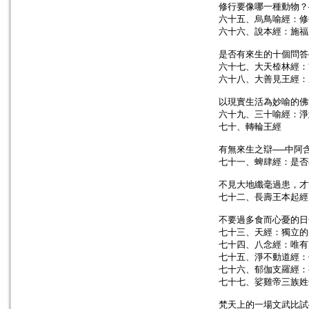
修行要像哪一種動物？
六十五、烏鳥喻經：修
六十六、說本經：施福
是否有來生的十個問答
六十七、大天㮈林經：
六十八、大善見王經：
以現實生活為妙喻的佛
六十九、三十喻經：淨
七十、轉輪王經
有無來生之辯──中阿
七十一、蜱肆經：是否
不見大地纖毫過患，才
七十二、長壽王本起經
不要過多食而心憂的日
七十三、天經：獨立的
七十四、八念經：唯有
七十五、淨不動道經：
七十六、郁伽支羅經：
七十七、娑雞帝三族姓
梵天上的一場文武比試