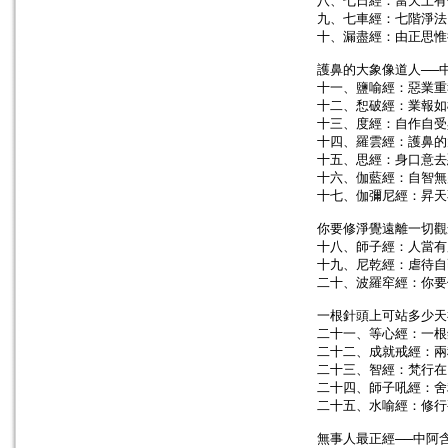
八、七日經：當天上有
九、七車經：七階淨法
十、漏盡經：由正思惟
護鼻的大象像道人──
十一、鹽喻經：惡業重
十二、惒破經：業報如
十三、度經：自作自受
十四、羅雲經：護鼻的
十五、思經：身口意去
十六、伽藍經：自智無
十七、伽彌尼經：昇天
你要修淨覺遠離一切觀
十八、師子經：人當有
十九、尼乾經：虐待自
二十、波羅窂經：你要
一根針頭上可站多少天
二十一、等心經：一根
二十二、成就戒經：兩
二十三、智經：梵行在
二十四、師子吼經：舍
二十五、水喻經：修行
無事人最正經──中阿