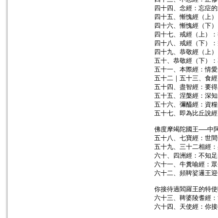
四十四、念經：忘症的
四十五、慚愧經（上）
四十六、慚愧經（下）
四十七、戒經（上）：
四十八、戒經（下）：
四十九、恭敬經（上）
五十、恭敬經（下）：
五十一、本際經：情愛
五十二｜五十三、食經
五十四、盡智經：要得
五十五、涅槃經：深知
五十六、彌醯經：資糧
五十七、即為比丘說經
佛度摩竭陀國王──中
五十八、七寶經：世間
五十九、三十二相經：
六十、四洲經：不知足
六十一、牛糞喻經：眾
六十二、頻鞞娑邏王迎
你接待過閻羅王的特使
六十三、鞞婆陵耆經：
六十四、天使經：你接