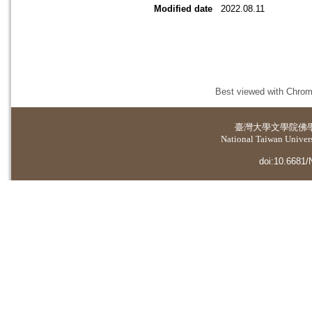
Modified date
2022.08.11
Best viewed with Chrome
臺灣大學
文學院佛
National Taiwan Universi
doi:10.6681