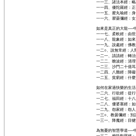
一一三、諸法本經：略
一一四、優陀羅經：正
一一五、蜜丸喻經：身
一一六、瞿曇彌經：女
如來是真正的大龍──
一一七、柔軟經：由世
一一八、龍象經：如來
一一九、說處經：佛教
一二○、說無常經：人
一二一、請請經：轉法
一二二、瞻波經：清理
一二三、沙門二十億耳
一二四、八難經：障礙
一二五、貧窮經：什麼
如何在家過快樂的生活
一二六、行欲經：從行
一二七、福田經：十八
一二八、優婆塞經：如
一二九、怨家經：怨人
一三○、教曇彌經：別
一三一、降魔經：目犍
為無憂的智慧學道──
一三二、賴吒惒羅經：