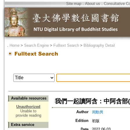
Site map
．
About us
．
Consultative C
．
Home
>
Search Engine
>
Fulltext Search
>
Bibliography Detail
Available resources
我們一起讀阿含：中阿含部(
Unauthorized
Unable to
Author
周勳男
provide reading
Edition
初版
Extra service
Date
2022.06.03