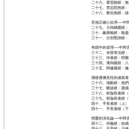
二十六、瞿尼師經：無
二十七、梵志陀然經：
二十八、教化病經：諸
見地正確心自淨──中
二十九、大拘絺羅經：
三十、象跡喻經：散盡
三十一、分別聖諦經：
奇蹟中的道理──中阿
三十二、未曾有法經：
三十三、侍者經：阿難
三十四、薄拘羅經：八
三十五、阿修羅經：修
酒後遇佛見性的成就者
三十六、地動經：他們
三十七、瞻波經：護戒
三十八、郁伽長者經（
三十九、郁伽長者經（
四十、手長者經（上）
四十一、手長者經（下
情愛的演化論──中阿
四十二、何義經：由戒
四十三、不思經：正修