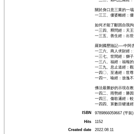
關於身口意三業的一場
一三三、優婆離經：優
如何才能了斷因自我拘
一三四、釋問經：天王
一三五、善生經：出世
羅剎國歷險記──中阿
一三六、商人求財經：
一三七、世間經：獅子
一三八、福經：福報的
一三九、息止道經：觀
一四〇、至邊經：世尊
一四一、喻經：放逸不
佛法最勝妙的示現在教
一四二、雨勢經：勝因
一四三、傷歌邏經：較
一四四、算數目犍連經
ISBN
9789866059667 (平裝)
Hits
1152
Created date
2022.08.11