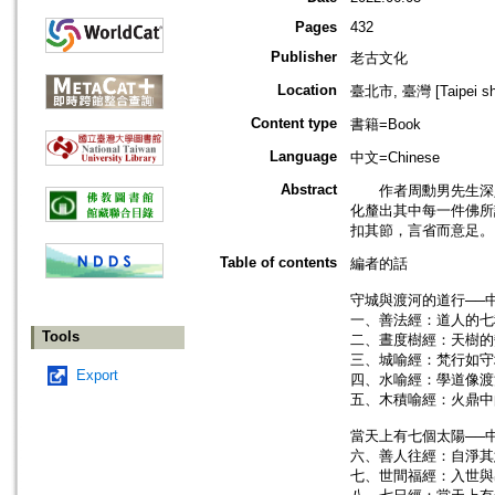
Pages
432
Publisher
老古文化
Location
臺北市, 臺灣 [Taipei shi
Content type
書籍=Book
Language
中文=Chinese
Abstract
作者周勳男先生深入
化釐出其中每一件佛所
扣其節，言省而意足。
Table of contents
編者的話
守城與渡河的道行──
一、善法經：道人的七
Tools
二、晝度樹經：天樹的
三、城喻經：梵行如守
Export
四、水喻經：學道像渡
五、木積喻經：火鼎中
當天上有七個太陽──
六、善人往經：自淨其
七、世間福經：入世與