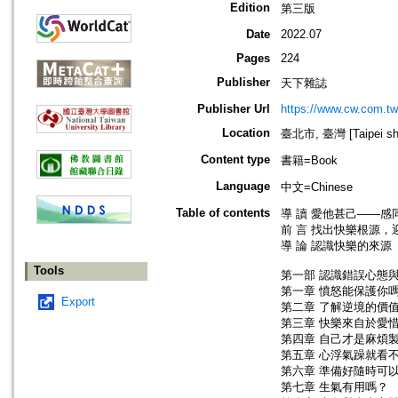
Edition
第三版
Date
2022.07
Pages
224
Publisher
天下雜誌
Publisher Url
https://www.cw.com
Location
臺北市, 臺灣 [Taipei shi
Content type
書籍=Book
Language
中文=Chinese
Table of contents
導 讀 愛他甚己——感
前 言 找出快樂根源，
導 論 認識快樂的來源
Tools
第一部 認識錯誤心態
第一章 憤怒能保護你
Export
第二章 了解逆境的價
第三章 快樂來自於愛
第四章 自己才是麻煩
第五章 心浮氣躁就看
第六章 準備好隨時可
第七章 生氣有用嗎？