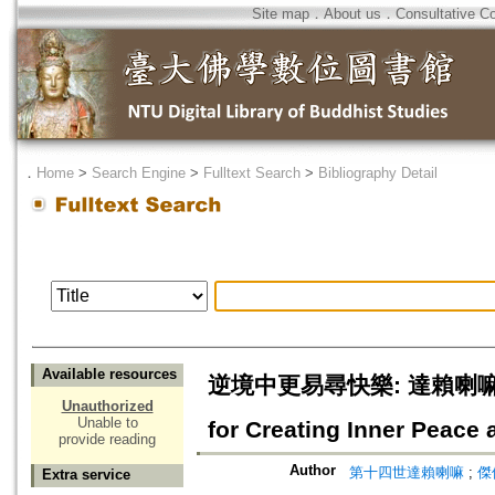
Site map
．
About us
．
Consultative C
．
Home
>
Search Engine
>
Fulltext Search
>
Bibliography Detail
Available resources
逆境中更易尋快樂: 達賴喇嘛的生活智
Unauthorized
Unable to
for Creating Inner Peace
provide reading
Author
第十四世達賴喇嘛
;
傑
Extra service