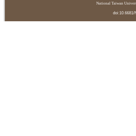
National Taiwan Universi
doi:10.6681