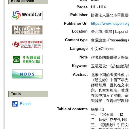
Extra service
Pages
H1 - H14
Publisher
財團法人臺北市華嚴蓮
Publisher Url
https://www.huayen.org
Location
臺北市, 臺灣 [Taipei shi
Content type
會議論文=Proceeding Ar
Language
中文=Chinese
Note
作者為國際佛學大學院
Keyword
玉溪延俊; 《起信論演奧
Abstract
北宋中期的玉溪延俊，
《通玄鈔》中留下零光
師所引用，且其在文中
宗、真空無相宗、唯識
Tools
在其中加入了澄觀、宗
識背景，在處理宗教關
Export
Table of contents
摘要 H1
一、「宋玉溪」 H2
二、延俊生存年代 H3
三、《演奧鈔》引用文的