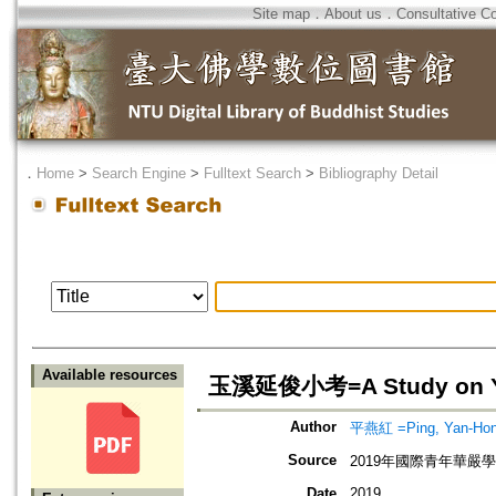
Site map
．
About us
．
Consultative C
．
Home
>
Search Engine
>
Fulltext Search
>
Bibliography Detail
Available resources
玉溪延俊小考=A Study on Yu
Author
平燕紅 =Ping, Yan-Ho
Source
2019年國際青年華嚴
Date
2019