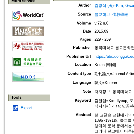
Extra service
Author
김광식 (著)=Kim, Gwang-
Source
불교학보=佛教學報
Volume
v.72 n.0
Date
2015.09
Pages
229 - 259
Publisher
동국대학교 불교문화연구원=Ins
Publisher Url
https://abc.dongguk.ed
Location
Korea [韓國]
Content type
期刊論文=Journal Artic
Language
韓文=Korean
Note
저자정보: 동국대학교
Tools
Keyword
김일엽=Kim-Ilyeop; 조
직지사=Jikjisa; 만공=M
Export
Abstract
본 고찰은 근현대기의 
1896~1971)의 불
생애와 문학 등에서는 
그러나 본고에서 다루