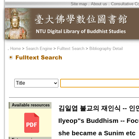
Site map
．
About us
．
Consultative C
．
Home
>
Search Engine
>
Fulltext Search
>
Bibliography Detail
Available resources
김일엽 불교의 재인식 -- 인연, 
Ilyeop"s Buddhism -- Foc
she became a Sunim etc