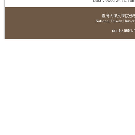
Best viewed with Chrome
臺灣大學
文學院佛
National Taiwan Universi
doi:10.6681