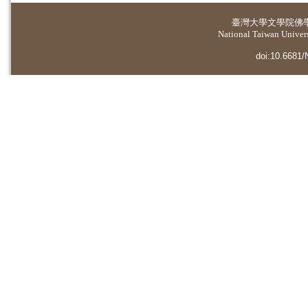
臺灣大學
文學院佛
National Taiwan Universi
doi:10.6681