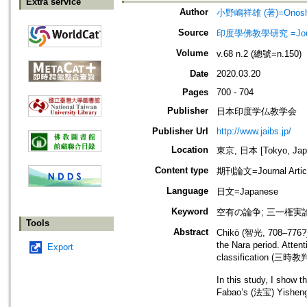
Extra service
Author
小野嶋祥雄 (著)=Onoshim
Source
印度學佛教學研究 =Journal 
Volume
v.68 n.2 (總號=n.150)
Date
2020.03.20
Pages
700 - 704
Publisher
日本印度学仏教学会
Publisher Url
http://www.jaibs.jp/
Location
東京, 日本 [Tokyo, Jap
Content type
期刊論文=Journal Artic
Language
日文=Japanese
Keyword
空有の論争; 三一権実
Tools
Abstract
Chikō (智光, 708–776?) 
the Nara period. Atten
Export
classification (三時教判)
In this study, I sho
Fabao’s (法宝) Yisheng 