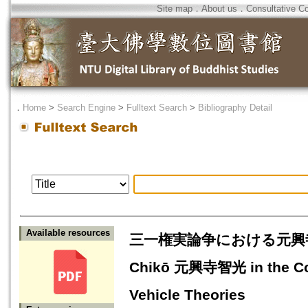
Site map
．
About us
．
Consultative C
．
Home
>
Search Engine
>
Fulltext Search
>
Bibliography Detail
Available resources
三一権実論争における元興寺智光の位置
Chikō 元興寺智光 in the Con
Vehicle Theories