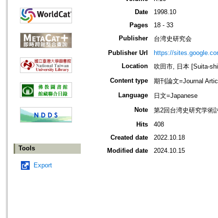
Date
1998.10
Pages
18 - 33
Publisher
台湾史研究会
Publisher Url
https://sites.google.c
Location
吹田市, 日本 [Suita-shi,
Content type
期刊論文=Journal Artic
Language
日文=Japanese
Note
第2回台湾史研究学術
Hits
408
Created date
2022.10.18
Tools
Modified date
2024.10.15
Export