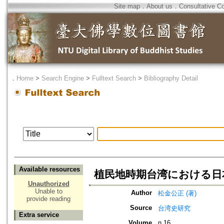
Site map
．
About us
．
Consultative C
．
Home
>
Search Engine
>
Fulltext Search
>
Bibliography Detail
Available resources
植民地時期台湾における日
Unauthorized
Unable to
Author
松金公正 (著)
provide reading
Source
台湾史研究
Extra service
Volume
n.16