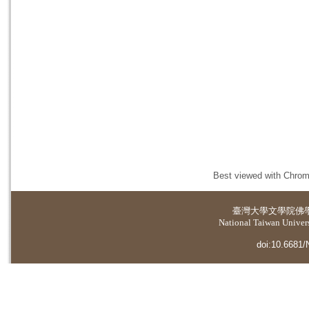
Best viewed with Chrome
臺灣大學
文學院佛
National Taiwan Universi
doi:10.6681