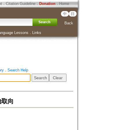
ht
．
Citation Guideline
．
Donation
．
Home
中
日
Back
anguage Lessons
．
Links
ory
．
Search Help
治取向