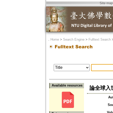
Site map
．
Home
>
Search Engine
>
Fulltext Search
Available resources
論全球入
Au
So
Vol