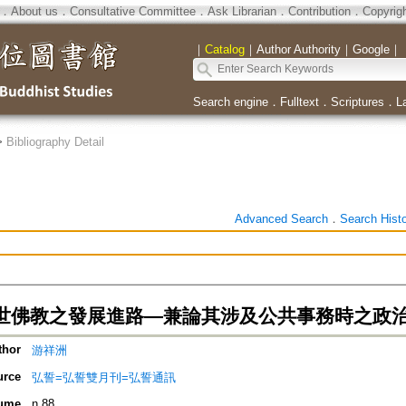
．
About us
．
Consultative Committee
．
Ask Librarian
．
Contribution
．
Copyrig
｜
Catalog
｜
Author Authority
｜
Google
｜
Search engine
．
Fulltext
．
Scriptures
．
L
>
Bibliography Detail
Advanced Search
．
Search Hist
世佛教之發展進路—兼論其涉及公共事務時之政
thor
游祥洲
urce
弘誓=弘誓雙月刊=弘誓通訊
ume
n.88