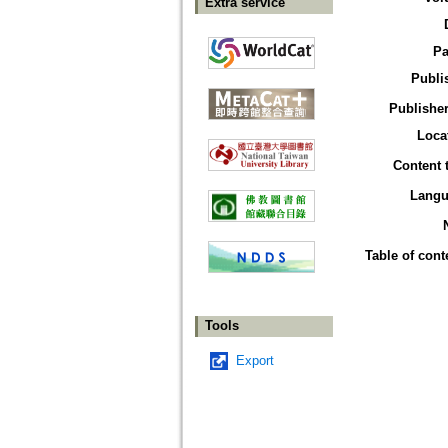
Extra service
Pa
Publi
Publisher
Loca
Content 
Langu
Table of cont
Tools
Export