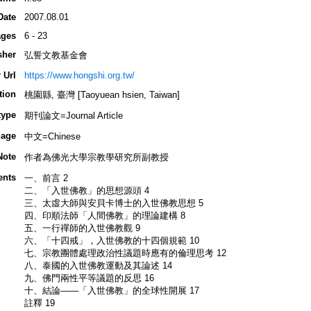
Date
2007.08.01
ges
6 - 23
sher
弘誓文教基金會
 Url
https://www.hongshi.org.tw/
tion
桃園縣, 臺灣 [Taoyuean hsien, Taiwan]
type
期刊論文=Journal Article
age
中文=Chinese
Note
作者為佛光大學宗教學研究所副教授
ents
一、前言 2
二、「入世佛教」的思想源頭 4
三、太虛大師與安貝卡博士的入世佛教思想 5
四、印順法師「人間佛教」的理論建構 8
五、一行禪師的入世佛教觀 9
六、「十四戒」，入世佛教的十四個規範 10
七、宗教團體處理政治性議題時應有的倫理思考 12
八、泰國的入世佛教運動及其論述 14
九、佛門兩性平等議題的反思 16
十、結論——「入世佛教」的全球性開展 17
註釋 19